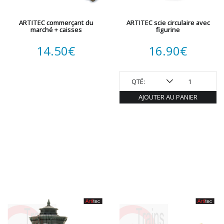
ROTOMAGUS
ROUTE 87
ARTITEC commerçant du
ARTITEC scie circulaire avec
SAI
marché + caisses
figurine
TAMIYA
14.50
€
16.90
€
TORTOISE
TRAINS OUEST
Trains-O-Matic
QTÉ:
TRIX
AJOUTER AU PANIER
VIESSMANN
WIKING
WOODLAND SCENICS
XURON