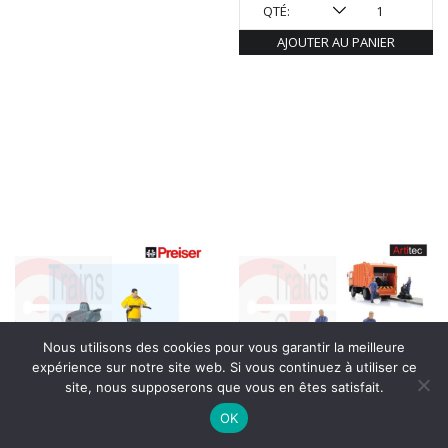
QTÉ:
AJOUTER AU PANIER
Nous utilisons des cookies pour vous garantir la meilleure
expérience sur notre site web. Si vous continuez à utiliser ce
site, nous supposerons que vous en êtes satisfait.
PREISER L’homme au karcher
ARTITEC éboueurs 1960-1990
OK