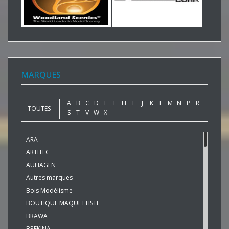
MARQUES
A
B
C
D
E
F
H
I
J
K
L
M
N
P
R
TOUTES
S
T
V
W
X
ARA
ARTITEC
AUHAGEN
Autres marques
Bois Modélisme
BOUTIQUE MAQUETTISTE
BRAWA
BREKINA