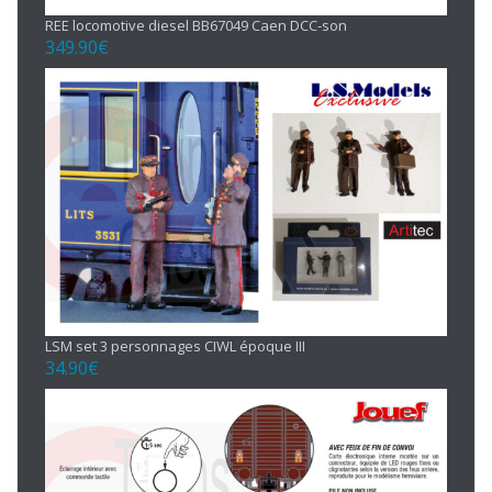
REE locomotive diesel BB67049 Caen DCC-son
349.90
€
LSM set 3 personnages CIWL époque III
34.90
€