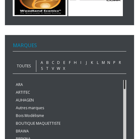
MARQUES
A
B
C
D
E
F
H
I
J
K
L
M
N
P
R
TOUTES
S
T
V
W
X
ARA
ARTITEC
AUHAGEN
Autres marques
Bois Modélisme
BOUTIQUE MAQUETTISTE
BRAWA
BREKINA