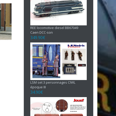
REE locomotive diesel BB67049
Caen DCC-son
349.90
€
LSM set 3 personnages CIWL
époque III
34.90
€