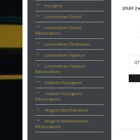
Fourgons
JOUEF 2 
Locomotives Diesel
Locomotives Diesel
Réservations
Locomotives Électriques
Locomotives Vapeurs
QT
Locomotives Vapeurs
Réservations
Voitures Voyageurs
Voitures Voyageurs
Réservations
Wagons Marchandises
Wagons Marchandises
Réservations