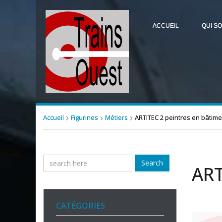
ACCUEIL
QUI S
Accueil
Figurines
Métiers
ARTITEC 2 peintres en bâtim
Search
ART
CATÉGORIES