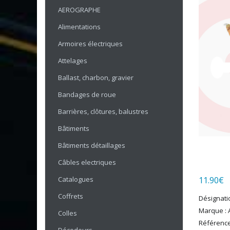
AEROGRAPHE
Alimentations
Armoires électriques
Attelages
Ballast, charbon, gravier
Bandages de roue
Barrières, clôtures, balustres
Bâtiments
Bâtiments détaillages
Câbles electriques
Catalogues
11.90
€
Coffrets
Désignati
Marque : A
Colles
Référence