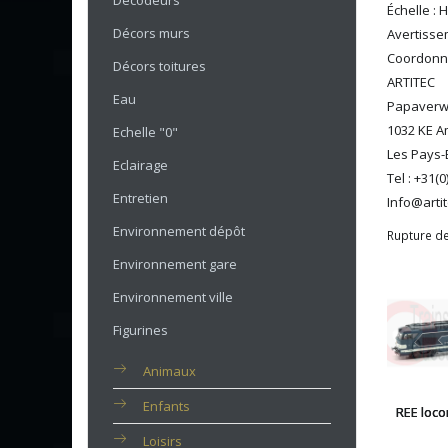
Décodeurs
Échelle : 
Décors murs
Avertissem
Coordonné
Décors toitures
ARTITEC
Eau
Papaverw
1032 KE 
Echelle "0"
Les Pays-
Eclairage
Tel : +31(
Entretien
Info@artit
Environnement dépôt
Rupture de
Environnement gare
Environnement ville
Figurines
Animaux
Enfants
REE loco
Loisirs