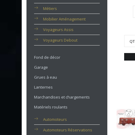
Métiers
Mobilier Aménagement
Voyageurs Assis
Voyageurs Debout
QT
Fond de décor
Garage
Grues à eau
Lanternes
Marchandises et chargements
Matériels roulants
Automoteurs
Automoteurs Réservations