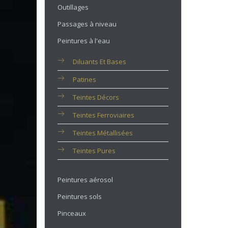
Outillages
Passages à niveau
Peintures à l'eau
Diluants Et Bases
Patines
Teintes Décors
Teintes Ferroviaires
Teintes Métallisées
Teintes Pures
Peintures aérosol
Peintures sols
Pinceaux