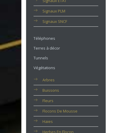
Signaux ETAT
Signaux PLM
Signaux SNCF
Téléphones
Terres à décor
Tunnels
Végétations
Arbres
Buissons
Fleurs
Flocons De Mousse
Haies
Herbes En Flocon