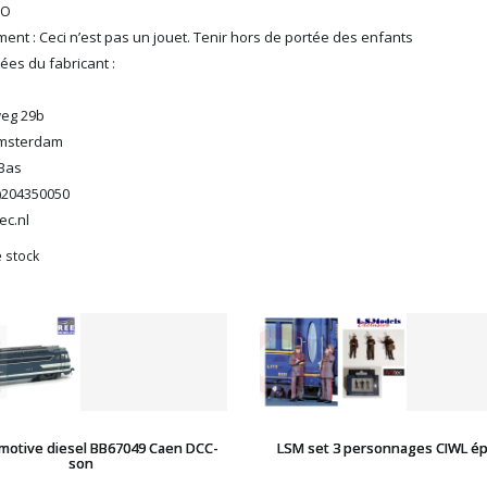
HO
ent : Ceci n’est pas un jouet. Tenir hors de portée des enfants
es du fabricant :
eg 29b
Amsterdam
Bas
0)204350050
ec.nl
 stock
motive diesel BB67049 Caen DCC-
LSM set 3 personnages CIWL épo
son