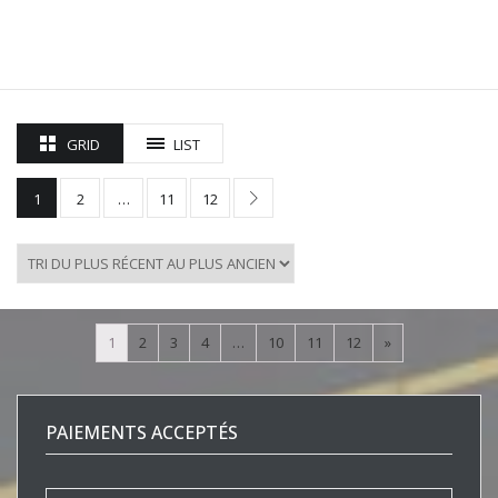
GRID
LIST
1
2
…
11
12
1
2
3
4
…
10
11
12
»
PAIEMENTS ACCEPTÉS