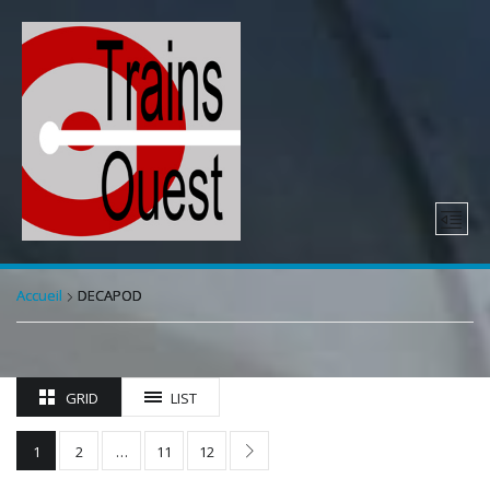
Accueil
DECAPOD
GRID
LIST
1
2
…
11
12