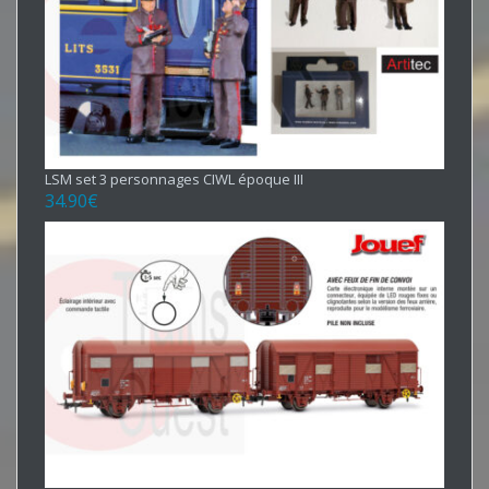
LSM set 3 personnages CIWL époque III
34.90
€