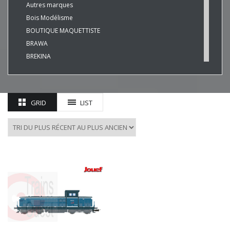
Autres marques
Bois Modélisme
BOUTIQUE MAQUETTISTE
BRAWA
BREKINA
BUSCH
CHREZO
CLEOPATRE
GRID
LIST
DECAPOD
DISQUE ROUGE
EPM
ESU
EVERGREEN
FALLER
FLEISCHMANN
HAXO-3D
HEKI
HERKAT