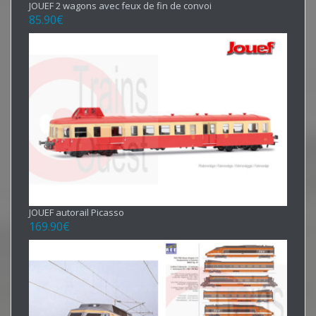
JOUEF 2 wagons avec feux de fin de convoi
85.90
€
JOUEF autorail Picasso
169.90
€