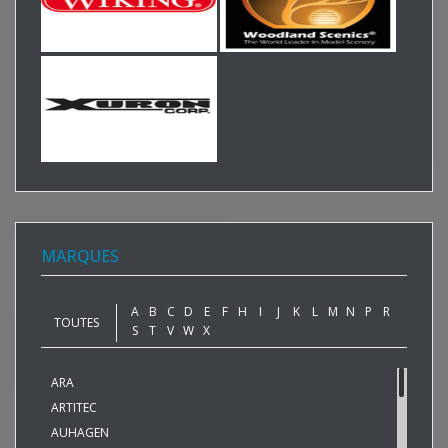
MARQUES
A
B
C
D
E
F
H
I
J
K
L
M
N
P
R
TOUTES
S
T
V
W
X
ARA
ARTITEC
AUHAGEN