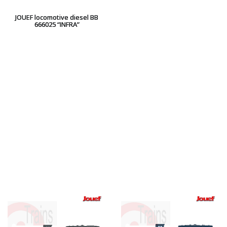
HUMBROL
JOUEF locomotive diesel BB
ITALERI
666025 “INFRA”
JOUEF
KOLIBRI
LGB
LS MODELS
MAKETTE
MARLKIN
MKD
NOREV
NOVATEUR MODELES
PECO
PG mini
PIKO
PN SUD MODELISME
PREISER
PRINCE AUGUST
R37