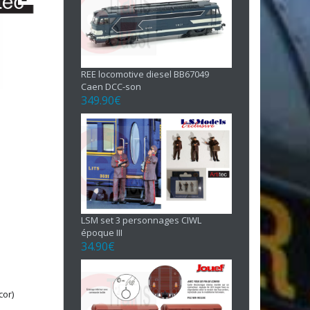
REE locomotive diesel BB67049
Caen DCC-son
349.90
€
LSM set 3 personnages CIWL
époque III
34.90
€
cor)