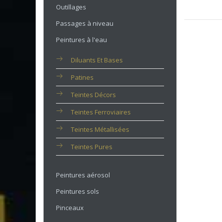
Outillages
Passages à niveau
Peintures à l'eau
Diluants Et Bases
Patines
Teintes Décors
Teintes Ferroviaires
Teintes Métallisées
Teintes Pures
Peintures aérosol
Peintures sols
Pinceaux