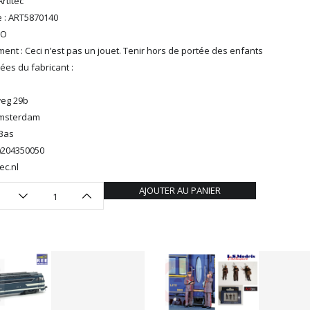
rtitec
 : ART5870140
HO
ent : Ceci n’est pas un jouet. Tenir hors de portée des enfants
es du fabricant :
eg 29b
Amsterdam
Bas
0)204350050
ec.nl
AJOUTER AU PANIER