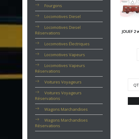
Fourgons
Locomotives Diesel
Locomotives Diesel
JOUEF 2 
Réservations
Locomotives Électriques
Locomotives Vapeurs
Locomotives Vapeurs
Réservations
Voitures Voyageurs
QT
Voitures Voyageurs
Réservations
Wagons Marchandises
Wagons Marchandises
Réservations