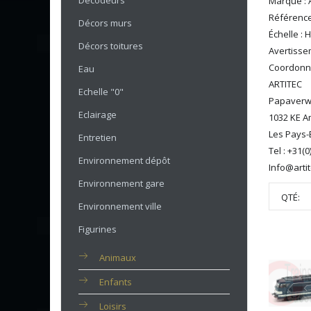
Décodeurs
Marque : A
Référence
Décors murs
Échelle : 
Décors toitures
Avertissem
Coordonné
Eau
ARTITEC
Echelle "0"
Papaverw
Eclairage
1032 KE 
Les Pays-
Entretien
Tel : +31(
Environnement dépôt
Info@artit
Environnement gare
QTÉ:
Environnement ville
Figurines
Animaux
Enfants
Loisirs