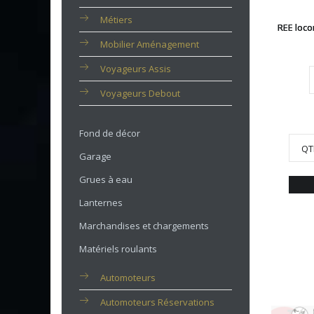
Métiers
REE loco
Mobilier Aménagement
Voyageurs Assis
Voyageurs Debout
Fond de décor
QT
Garage
Grues à eau
Lanternes
Marchandises et chargements
Matériels roulants
Automoteurs
Automoteurs Réservations