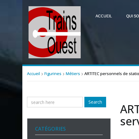
ACCUEIL
QUI S
Accueil
Figurines
Métiers
ARTITEC personnels de statio
Search
ART
ser
CATÉGORIES