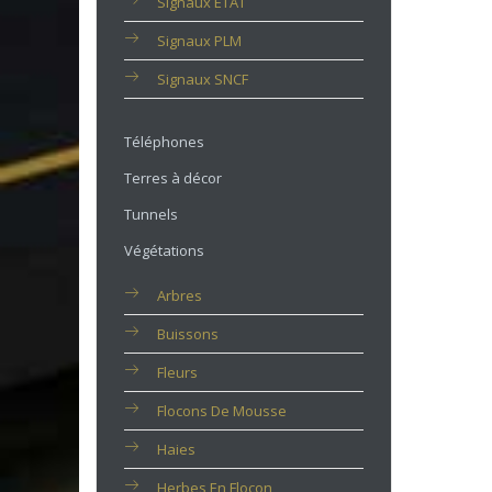
Signaux ETAT
Signaux PLM
Signaux SNCF
Téléphones
Terres à décor
Tunnels
Végétations
Arbres
Buissons
Fleurs
Flocons De Mousse
Haies
Herbes En Flocon