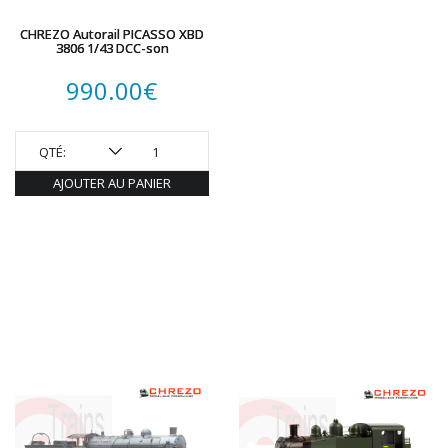
HUMBROL
CHREZO Autorail PICASSO XBD
ITALERI
3806 1/43 DCC-son
JOUEF
990.00
€
KOLIBRI
LGB
LS MODELS
QTÉ:
MAKETTE
AJOUTER AU PANIER
MARLKIN
MKD
NOREV
NOVATEUR MODELES
PECO
PG mini
PIKO
PN SUD MODELISME
PREISER
PRINCE AUGUST
R37