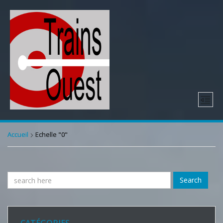
Accueil
Echelle "0"
Search