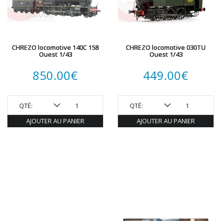
REDUTEX
REE
RÉGIONS ET COMPAGNIES
ROCO
CHREZO locomotive 140C 158
CHREZO locomotive 030TU
Ouest 1/43
Ouest 1/43
ROTOMAGUS
ROUTE 87
850.00
€
449.00
€
SAI
TAMIYA
TORTOISE
QTÉ:
QTÉ:
TRAINS OUEST
AJOUTER AU PANIER
AJOUTER AU PANIER
Trains-O-Matic
TRIX
VIESSMANN
WIKING
WOODLAND SCENICS
XURON