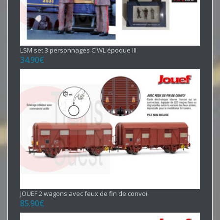
LSM set 3 personnages CIWL époque III
34.90
€
JOUEF 2 wagons avec feux de fin de convoi
85.90
€