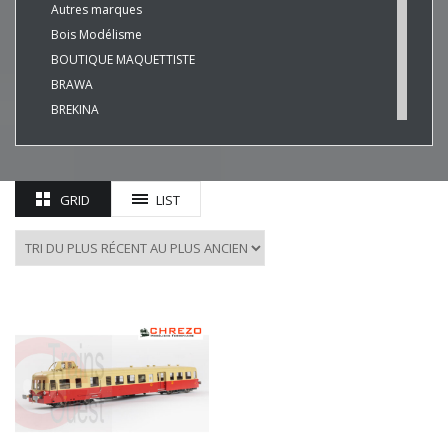
Autres marques
Bois Modélisme
BOUTIQUE MAQUETTISTE
BRAWA
BREKINA
BUSCH
CHREZO
CLEOPATRE
GRID
LIST
DECAPOD
DISQUE ROUGE
EPM
ESU
EVERGREEN
FALLER
FLEISCHMANN
HAXO-3D
HEKI
HERKAT