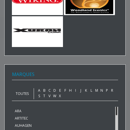
MARQUES
A
B
C
D
E
F
H
I
J
K
L
M
N
P
R
TOUTES
S
T
V
W
X
ARA
ARTITEC
AUHAGEN