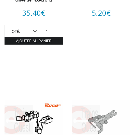
universel 40343 x 12
ROTOMAGUS
ROUTE 87
35.40
€
5.20
€
SAI
TAMIYA
TORTOISE
QTÉ:
TRAINS OUEST
AJOUTER AU PANIER
Trains-O-Matic
TRIX
VIESSMANN
WIKING
WOODLAND SCENICS
XURON