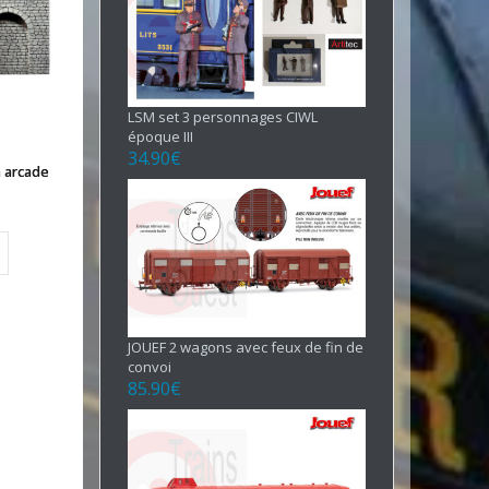
LSM set 3 personnages CIWL
époque III
34.90
€
 arcade
JOUEF 2 wagons avec feux de fin de
convoi
85.90
€