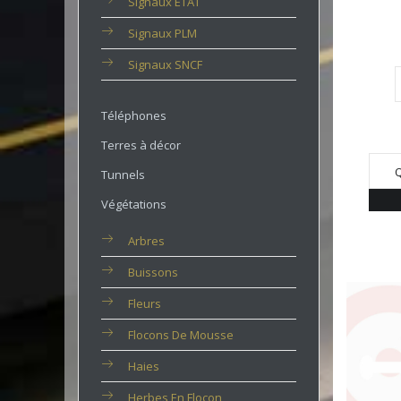
Signaux ETAT
Signaux PLM
Signaux SNCF
Téléphones
Terres à décor
Q
Tunnels
Végétations
Arbres
Buissons
Fleurs
Flocons De Mousse
Haies
Herbes En Flocon