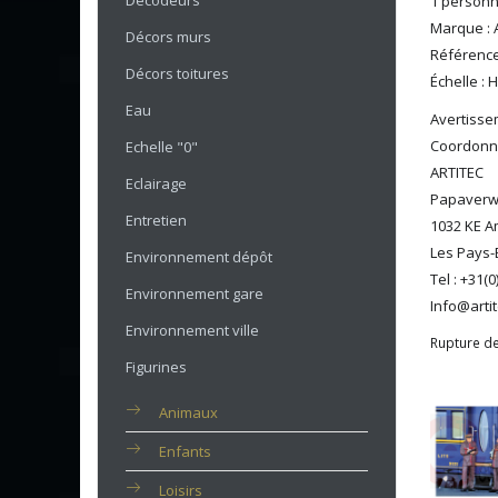
Décodeurs
1 personn
Marque : A
Décors murs
Référence
Décors toitures
Échelle : 
Eau
Avertissem
Coordonné
Echelle "0"
ARTITEC
Eclairage
Papaverw
Entretien
1032 KE 
Les Pays-
Environnement dépôt
Tel : +31(
Environnement gare
Info@artit
Environnement ville
Rupture de
Figurines
Animaux
Enfants
Loisirs