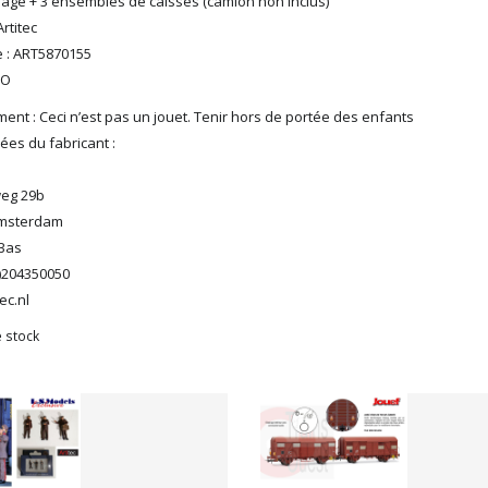
age + 3 ensembles de caisses (camion non inclus)
rtitec
 : ART5870155
HO
ent : Ceci n’est pas un jouet. Tenir hors de portée des enfants
es du fabricant :
eg 29b
Amsterdam
Bas
0)204350050
ec.nl
 stock