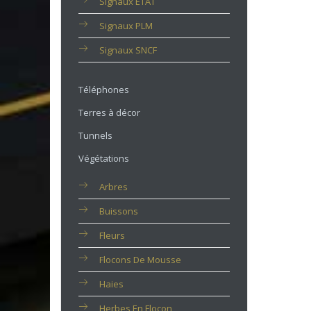
Signaux ETAT
Signaux PLM
Signaux SNCF
Téléphones
Terres à décor
Tunnels
Végétations
Arbres
Buissons
Fleurs
Flocons De Mousse
Haies
Herbes En Flocon