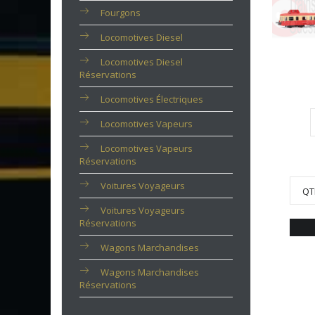
Fourgons
Locomotives Diesel
Locomotives Diesel
Réservations
Locomotives Électriques
Locomotives Vapeurs
Locomotives Vapeurs
Réservations
Voitures Voyageurs
QT
Voitures Voyageurs
Réservations
Wagons Marchandises
Wagons Marchandises
Réservations