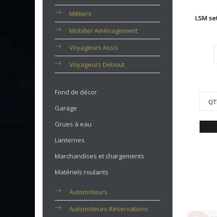
Métiers
LSM se
Mobilier Aménagement
Voyageurs Assis
Voyageurs Debout
Fond de décor
QT
Garage
Grues à eau
Lanternes
Marchandises et chargements
Matériels roulants
Automoteurs
Automoteurs Réservations