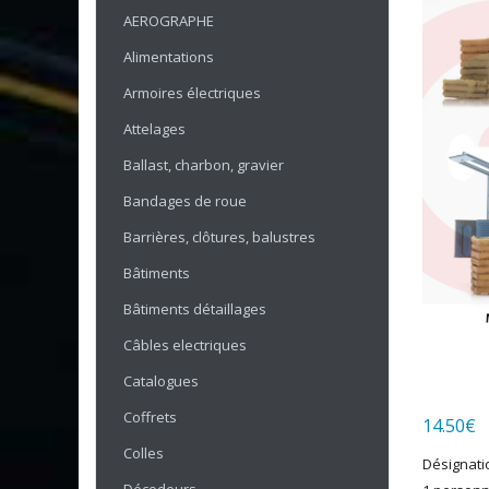
AEROGRAPHE
Alimentations
Armoires électriques
Attelages
Ballast, charbon, gravier
Bandages de roue
Barrières, clôtures, balustres
Bâtiments
Bâtiments détaillages
Câbles electriques
Catalogues
Coffrets
14.50
€
Colles
Désignati