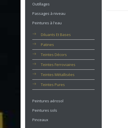
Outillages
Passages à niveau
Peintures à l'eau
Diluants Et Bases
Patines
Teintes Décors
Teintes Ferroviaires
Teintes Métallisées
Teintes Pures
Peintures aérosol
Peintures sols
Pinceaux