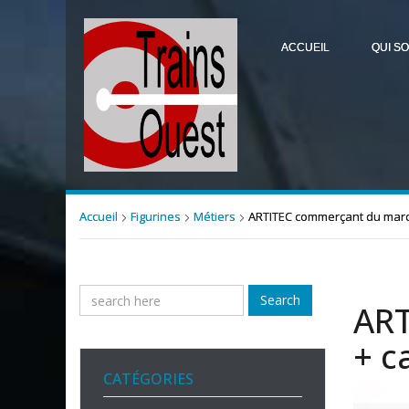
ACCUEIL
QUI S
Accueil
Figurines
Métiers
ARTITEC commerçant du marc
Search
ART
+ c
CATÉGORIES