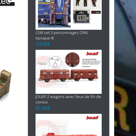
LSM set 3 personnages CIWL
époque III
34.90
€
JOUEF 2 wagons avec feux de fin de
convoi
85.90
€