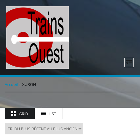
Accueil
XURON
GRID
LIST