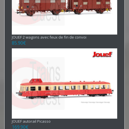
JOUEF 2 wagons avec feux de fin de convoi
85.90
€
JOUEF autorail Picasso
169.90
€