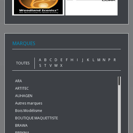
MARQUES
A
B
C
D
E
F
H
I
J
K
L
M
N
P
R
TOUTES
S
T
V
W
X
ARA
ARTITEC
AUHAGEN
Autres marques
Bois Modélisme
BOUTIQUE MAQUETTISTE
BRAWA
BREKINA