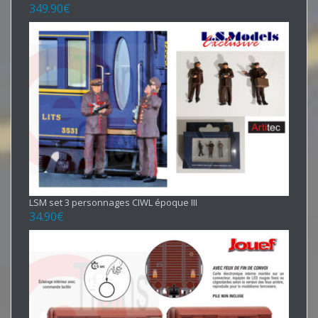
349.90
€
LSM set 3 personnages CIWL époque III
34.90
€