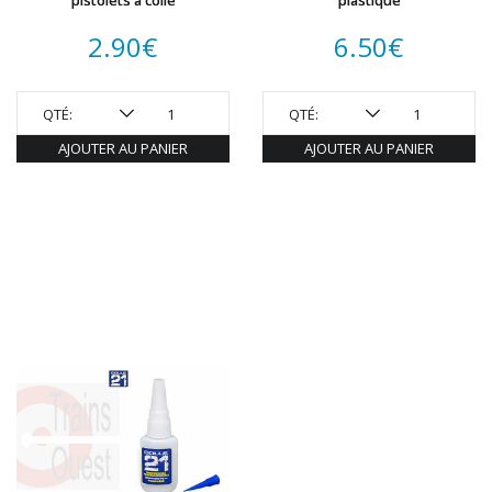
pistolets à colle
plastique
ROTOMAGUS
ROUTE 87
2.90
€
6.50
€
SAI
TAMIYA
TORTOISE
QTÉ:
QTÉ:
TRAINS OUEST
AJOUTER AU PANIER
AJOUTER AU PANIER
Trains-O-Matic
TRIX
VIESSMANN
WIKING
WOODLAND SCENICS
XURON