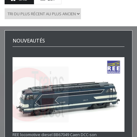
NOUVEAUTÉS
REE locomotive diesel BB67049 Caen DCC-son