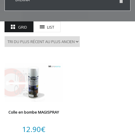
BUSCH
CHREZO
CLEOPATRE
GRID
LIST
DECAPOD
DISQUE ROUGE
EPM
ESU
EVERGREEN
FALLER
FLEISCHMANN
HAXO-3D
HEKI
HERKAT
HUMBROL
Colle en bombe MAGISPRAY
ITALERI
JOUEF
12.90
€
KOLIBRI