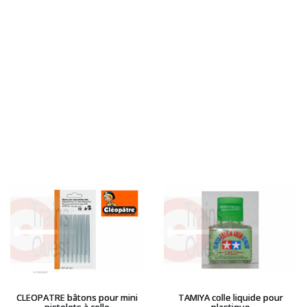
LGB
LS MODELS
MAKETTE
MARLKIN
MKD
NOREV
NOVATEUR MODELES
PECO
PG mini
PIKO
PN SUD MODELISME
PREISER
PRINCE AUGUST
R37
REDUTEX
REE
RÉGIONS ET COMPAGNIES
ROCO
CLEOPATRE bâtons pour mini
TAMIYA colle liquide pour