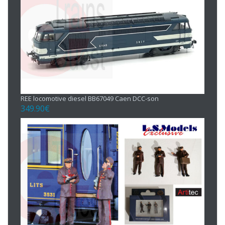
REE locomotive diesel BB67049 Caen DCC-son
349.90
€