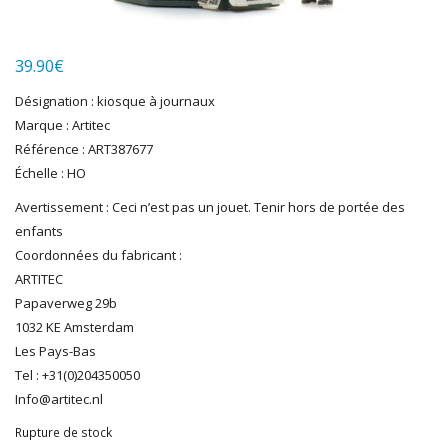
LGB
LS MODELS
39.90
€
MAKETTE
MARLKIN
Désignation : kiosque à journaux
MKD
Marque : Artitec
NOREV
Référence : ART387677
NOVATEUR MODELES
Échelle : HO
PECO
Avertissement : Ceci n’est pas un jouet. Tenir hors de portée des
PG mini
enfants
PIKO
Coordonnées du fabricant :
PN SUD MODELISME
ARTITEC
PREISER
Papaverweg 29b
PRINCE AUGUST
1032 KE Amsterdam
R37
Les Pays-Bas
REDUTEX
Tel : +31(0)204350050
REE
Info@artitec.nl
RÉGIONS ET COMPAGNIES
Rupture de stock
ROCO