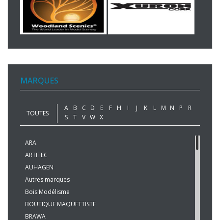
MARQUES
A
B
C
D
E
F
H
I
J
K
L
M
N
P
R
TOUTES
S
T
V
W
X
ARA
ARTITEC
AUHAGEN
Autres marques
Bois Modélisme
BOUTIQUE MAQUETTISTE
BRAWA