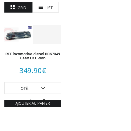
ROTOMAGUS
GRID
LIST
ROUTE 87
SAI
TAMIYA
TORTOISE
TRAINS OUEST
Trains-O-Matic
REE locomotive diesel BB67049
TRIX
Caen DCC-son
VIESSMANN
349.90
€
WIKING
WOODLAND SCENICS
XURON
QTÉ:
AJOUTER AU PANIER