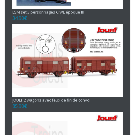
LSM set 3 personnages CIWL époque III
34.90
€
JOUEF 2 wagons avec feux de fin de convoi
85.90
€