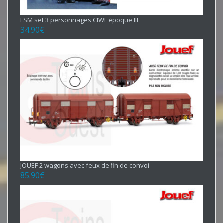
LSM set 3 personnages CIWL époque III
34.90
€
JOUEF 2 wagons avec feux de fin de convoi
85.90
€