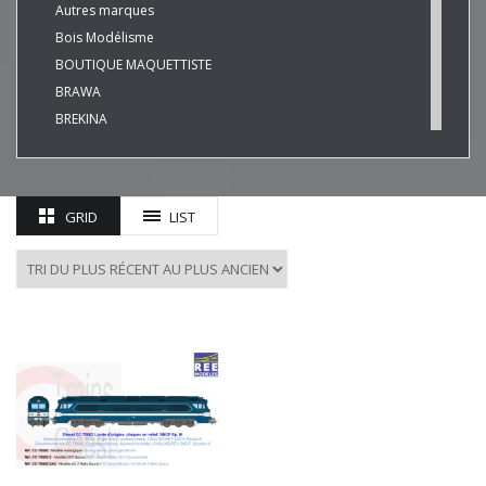
Autres marques
Bois Modélisme
BOUTIQUE MAQUETTISTE
BRAWA
BREKINA
BUSCH
CHREZO
CLEOPATRE
GRID
LIST
DECAPOD
DISQUE ROUGE
EPM
ESU
EVERGREEN
FALLER
FLEISCHMANN
HAXO-3D
HEKI
HERKAT