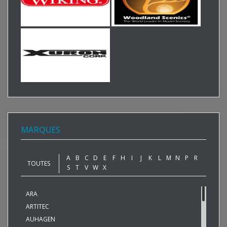
MARQUES
A
B
C
D
E
F
H
I
J
K
L
M
N
P
R
TOUTES
S
T
V
W
X
ARA
ARTITEC
AUHAGEN