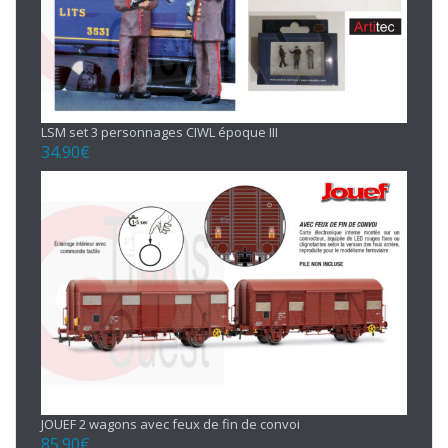
LSM set 3 personnages CIWL époque III
34.90
€
JOUEF 2 wagons avec feux de fin de convoi
85.90
€