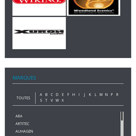
MARQUES
A
B
C
D
E
F
H
I
J
K
L
M
N
P
R
TOUTES
S
T
V
W
X
ARA
ARTITEC
AUHAGEN