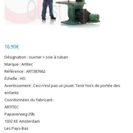
HUMBROL
ITALERI
JOUEF
KOLIBRI
LGB
LS MODELS
16.90
€
MAKETTE
MARLKIN
Désignation : ouvrier + scie à ruban
MKD
Marque : Artitec
NOREV
Référence : ART387662
NOVATEUR MODELES
Échelle : HO
PECO
Avertissement : Ceci n’est pas un jouet. Tenir hors de portée des
PG mini
enfants
Coordonnées du fabricant :
PIKO
ARTITEC
PN SUD MODELISME
Papaverweg 29b
PREISER
1032 KE Amsterdam
PRINCE AUGUST
Les Pays-Bas
R37