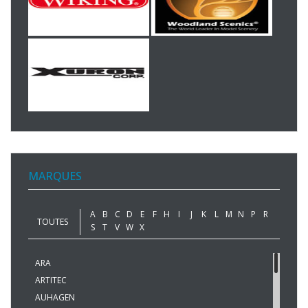
MARQUES
A
B
C
D
E
F
H
I
J
K
L
M
N
P
R
TOUTES
S
T
V
W
X
ARA
ARTITEC
AUHAGEN