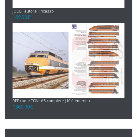
JOUEF autorail Picasso
169.90
€
REE rame TGV n°5 complète (10 éléments)
1360.00
€