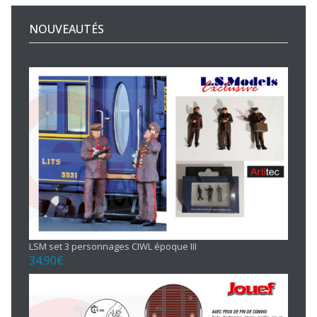
NOUVEAUTÉS
LSM set 3 personnages CIWL époque III
34.90
€