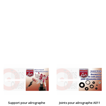
LGB
LS MODELS
MAKETTE
MARLKIN
MKD
NOREV
NOVATEUR MODELES
PECO
PG mini
PIKO
PN SUD MODELISME
PREISER
PRINCE AUGUST
R37
REDUTEX
REE
RÉGIONS ET COMPAGNIES
ROCO
Support pour aérographe
Joints pour aérographe A011