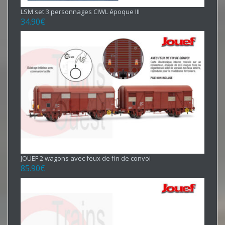
LSM set 3 personnages CIWL époque III
34.90
€
JOUEF 2 wagons avec feux de fin de convoi
85.90
€