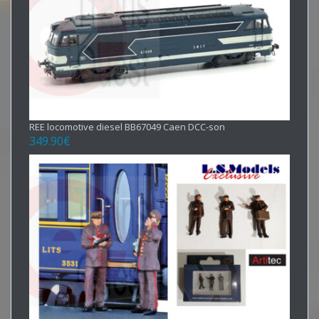
REE locomotive diesel BB67049 Caen DCC-son
349.90
€