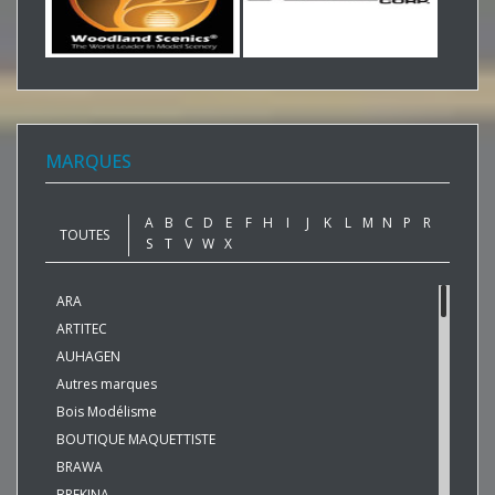
MARQUES
A
B
C
D
E
F
H
I
J
K
L
M
N
P
R
TOUTES
S
T
V
W
X
ARA
ARTITEC
AUHAGEN
Autres marques
Bois Modélisme
BOUTIQUE MAQUETTISTE
BRAWA
BREKINA