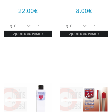
ROTOMAGUS
ROUTE 87
22.00
€
8.00
€
SAI
TAMIYA
TORTOISE
QTÉ:
QTÉ:
TRAINS OUEST
AJOUTER AU PANIER
AJOUTER AU PANIER
Trains-O-Matic
TRIX
VIESSMANN
WIKING
WOODLAND SCENICS
XURON