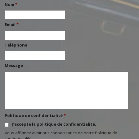
Nom
*
Email
*
Téléphone
Message
Politique de confidentialité
*
J’accepte la politique de confidentialité.
Vous affirmez avoir pris connaissance de notre
Politique de
confidentialité
.