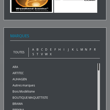
MARQUES
A
B
C
D
E
F
H
I
J
K
L
M
N
P
R
TOUTES
S
T
V
W
X
ARA
ARTITEC
AUHAGEN
Autres marques
Bois Modélisme
BOUTIQUE MAQUETTISTE
BRAWA
BREKINA