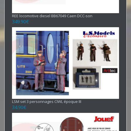
REE locomotive diesel BB67049 Caen DCC-son
349.90
€
LSM set 3 personnages CIWL époque III
34.90
€