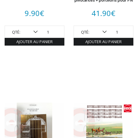
pivotantes + portillons pour PN
ROTOMAGUS
ROUTE 87
9.90
€
41.90
€
SAI
TAMIYA
TORTOISE
QTÉ:
QTÉ:
TRAINS OUEST
AJOUTER AU PANIER
AJOUTER AU PANIER
Trains-O-Matic
TRIX
VIESSMANN
WIKING
WOODLAND SCENICS
XURON