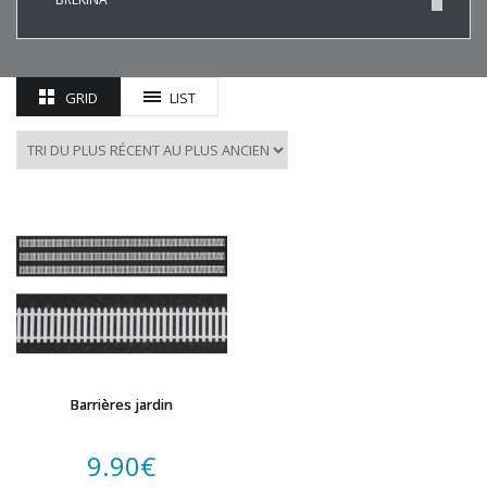
BUSCH
CHREZO
CLEOPATRE
GRID
LIST
DECAPOD
DISQUE ROUGE
EPM
ESU
EVERGREEN
FALLER
FLEISCHMANN
HAXO-3D
HEKI
HERKAT
HUMBROL
Barrières jardin
ITALERI
JOUEF
9.90
€
KOLIBRI