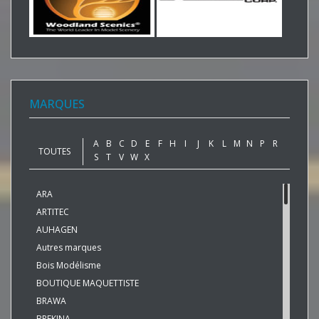
MARQUES
A
B
C
D
E
F
H
I
J
K
L
M
N
P
R
TOUTES
S
T
V
W
X
ARA
ARTITEC
AUHAGEN
Autres marques
Bois Modélisme
BOUTIQUE MAQUETTISTE
BRAWA
BREKINA