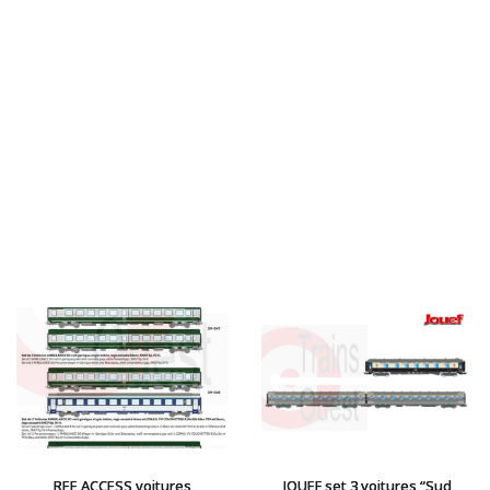
LGB
LS MODELS
MAKETTE
MARLKIN
MKD
NOREV
NOVATEUR MODELES
PECO
PG mini
PIKO
PN SUD MODELISME
PREISER
PRINCE AUGUST
R37
REDUTEX
REE
RÉGIONS ET COMPAGNIES
ROCO
REE ACCESS voitures
JOUEF set 3 voitures “Sud