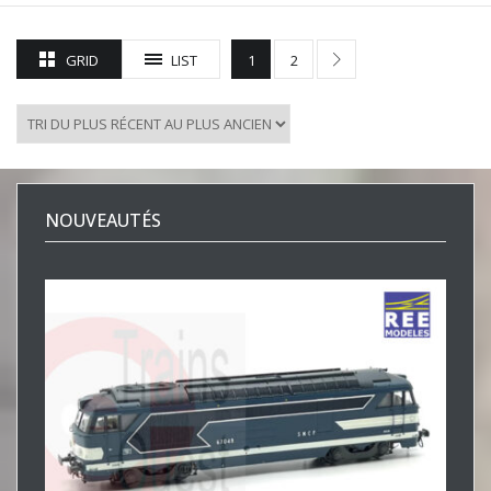
GRID
LIST
1
2
NOUVEAUTÉS