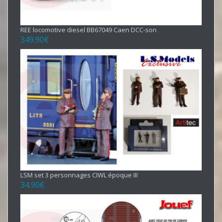
REE locomotive diesel BB67049 Caen DCC-son
349.90
€
LSM set 3 personnages CIWL époque III
34.90
€