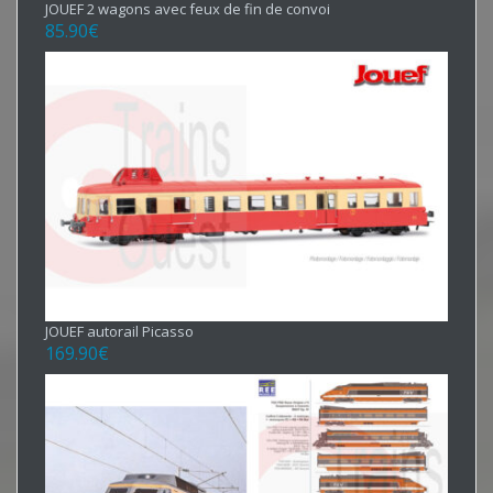
JOUEF 2 wagons avec feux de fin de convoi
85.90
€
JOUEF autorail Picasso
169.90
€