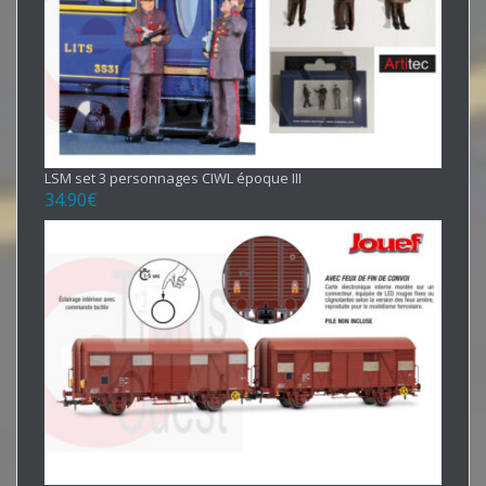
LSM set 3 personnages CIWL époque III
34.90
€