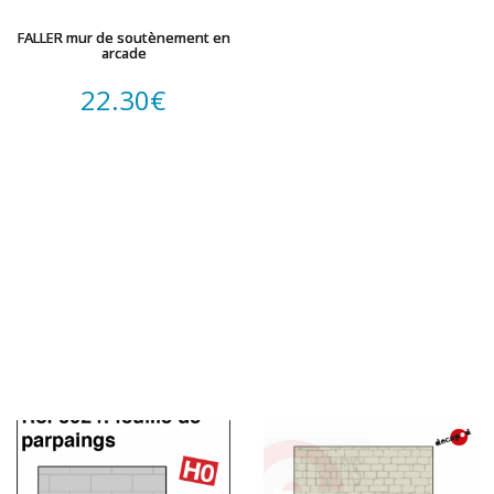
HUMBROL
FALLER mur de soutènement en
ITALERI
arcade
JOUEF
22.30
€
KOLIBRI
LGB
LS MODELS
MAKETTE
MARLKIN
MKD
NOREV
NOVATEUR MODELES
PECO
PG mini
PIKO
PN SUD MODELISME
PREISER
PRINCE AUGUST
R37