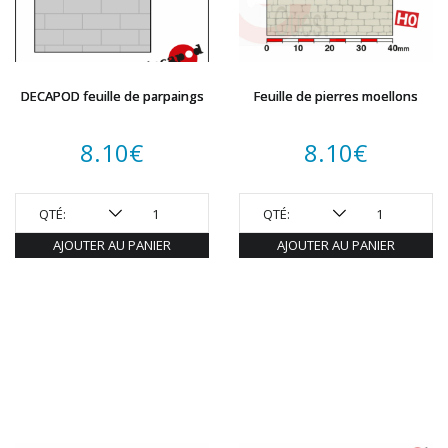
REDUTEX
REE
RÉGIONS ET COMPAGNIES
ROCO
DECAPOD feuille de parpaings
Feuille de pierres moellons
ROTOMAGUS
ROUTE 87
8.10
€
8.10
€
SAI
TAMIYA
TORTOISE
QTÉ:
QTÉ:
TRAINS OUEST
AJOUTER AU PANIER
AJOUTER AU PANIER
Trains-O-Matic
TRIX
VIESSMANN
WIKING
WOODLAND SCENICS
XURON