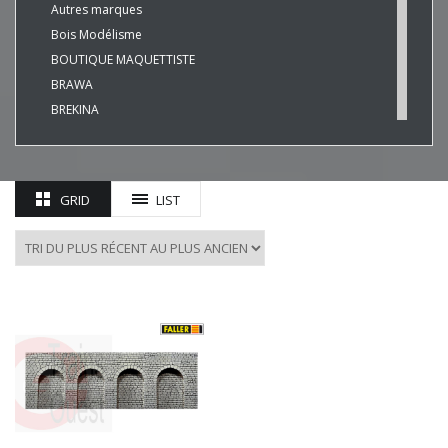
Autres marques
Bois Modélisme
BOUTIQUE MAQUETTISTE
BRAWA
BREKINA
BUSCH
CHREZO
CLEOPATRE
GRID
LIST
DECAPOD
DISQUE ROUGE
EPM
ESU
EVERGREEN
FALLER
FLEISCHMANN
HAXO-3D
HEKI
HERKAT