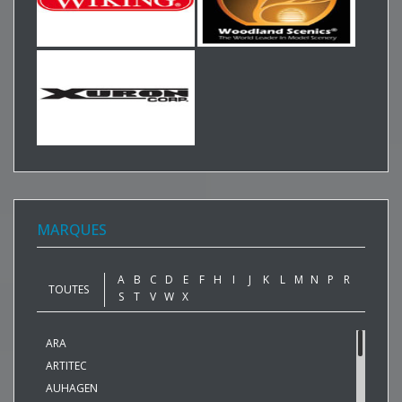
MARQUES
A
B
C
D
E
F
H
I
J
K
L
M
N
P
R
TOUTES
S
T
V
W
X
ARA
ARTITEC
AUHAGEN