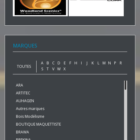
MARQUES
A
B
C
D
E
F
H
I
J
K
L
M
N
P
R
TOUTES
S
T
V
W
X
ARA
ARTITEC
AUHAGEN
Autres marques
Bois Modélisme
BOUTIQUE MAQUETTISTE
BRAWA
BREKINA