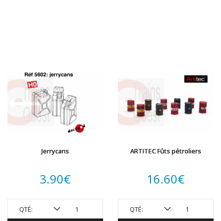
Jerrycans
ARTITEC Fûts pétroliers
3.90
€
16.60
€
QTÉ:
QTÉ: