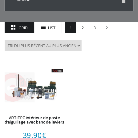
BUSCH
CHREZO
CLEOPATRE
GRID
LIST
1
2
3
DECAPOD
DISQUE ROUGE
EPM
ESU
EVERGREEN
FALLER
FLEISCHMANN
HAXO-3D
HEKI
HERKAT
HUMBROL
ITALERI
ARTITEC intérieur de poste
d’aiguillage avec banc de leviers
JOUEF
KOLIBRI
39.90
€