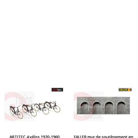
LGB
LS MODELS
MAKETTE
MARLKIN
MKD
NOREV
NOVATEUR MODELES
PECO
PG mini
PIKO
PN SUD MODELISME
PREISER
PRINCE AUGUST
R37
REDUTEX
REE
RÉGIONS ET COMPAGNIES
ROCO
ARTITEC 4 vélos 1920-1960
FALLER mur de soutènement en