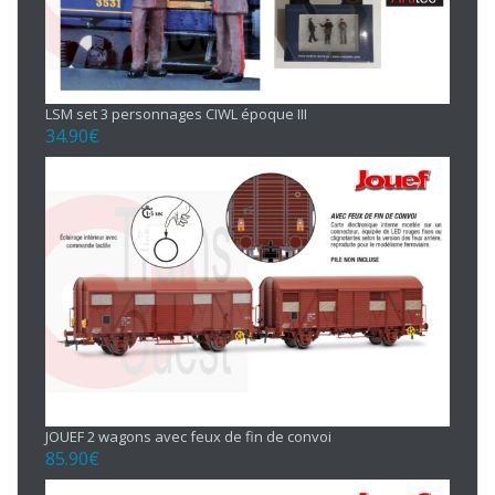
LSM set 3 personnages CIWL époque III
34.90
€
JOUEF 2 wagons avec feux de fin de convoi
85.90
€