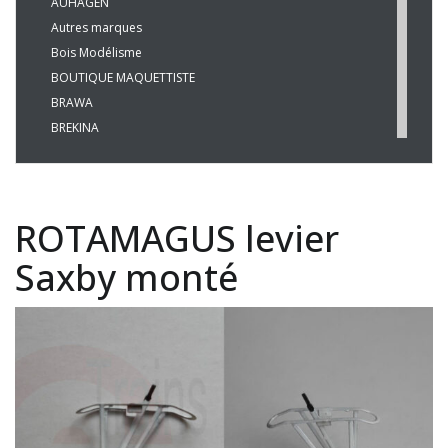
AUHAGEN
Autres marques
Bois Modélisme
BOUTIQUE MAQUETTISTE
BRAWA
BREKINA
BUSCH
CHREZO
CLEOPATRE
ROTAMAGUS levier
DECAPOD
DISQUE ROUGE
Saxby monté
EPM
ESU
EVERGREEN
FALLER
FLEISCHMANN
HAXO-3D
HEKI