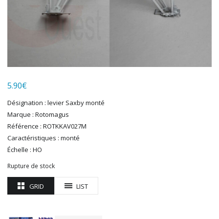
HERKAT
HUMBROL
ITALERI
JOUEF
KOLIBRI
LGB
LS MODELS
5.90
€
MAKETTE
MARLKIN
Désignation : levier Saxby monté
MKD
Marque : Rotomagus
NOREV
Référence : ROTKKAV027M
NOVATEUR MODELES
Caractéristiques : monté
PECO
Échelle : HO
PG mini
Rupture de stock
PIKO
PN SUD MODELISME
GRID
LIST
PREISER
PRINCE AUGUST