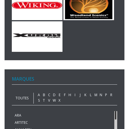
MARQUES
A
B
C
D
E
F
H
I
J
K
L
M
N
P
R
TOUTES
S
T
V
W
X
ARA
ARTITEC