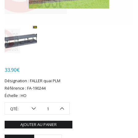
HUMBROL
ITALERI
JOUEF
KOLIBRI
LGB
LS MODELS
MAKETTE
MARLKIN
MKD
33.90
€
NOREV
NOVATEUR MODELES
Désignation : FALLER quai PLM
Référence : FA-190244
PECO
Échelle : HO
PG mini
PIKO
QTÉ:
PN SUD MODELISME
PREISER
AJOUTER AU PANIER
PRINCE AUGUST
R37