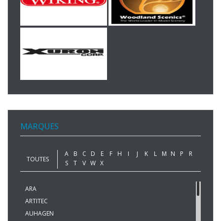
MARQUES
A
B
C
D
E
F
H
I
J
K
L
M
N
P
R
TOUTES
S
T
V
W
X
ARA
ARTITEC
AUHAGEN