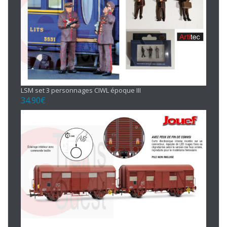
LSM set 3 personnages CIWL époque III
34.90
€