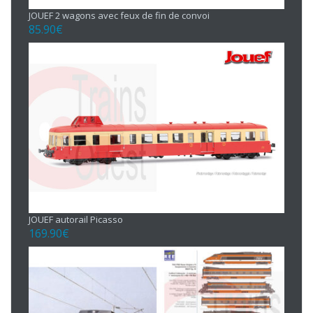
JOUEF 2 wagons avec feux de fin de convoi
85.90
€
JOUEF autorail Picasso
169.90
€