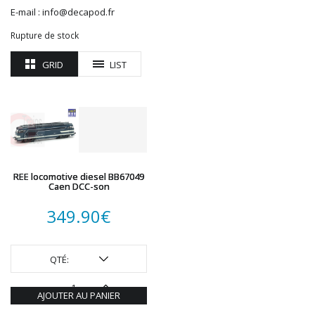
ROTOMAGUS
E-mail : info@decapod.fr
ROUTE 87
Rupture de stock
SAI
TAMIYA
GRID
LIST
TORTOISE
TRAINS OUEST
Trains-O-Matic
TRIX
VIESSMANN
WIKING
REE locomotive diesel BB67049
WOODLAND SCENICS
Caen DCC-son
XURON
349.90
€
QTÉ:
AJOUTER AU PANIER