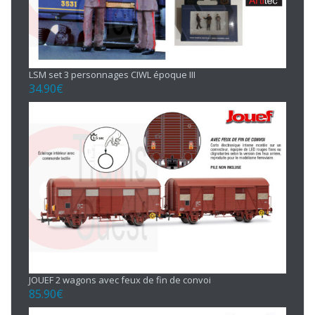
LSM set 3 personnages CIWL époque III
34.90
€
JOUEF 2 wagons avec feux de fin de convoi
85.90
€