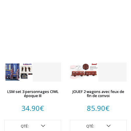
LSM set 3 personnages CIWL
JOUEF 2 wagons avec feux de
époque III
fin de convoi
34.90
€
85.90
€
QTÉ:
QTÉ: