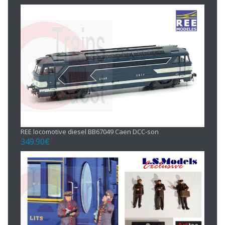
REE locomotive diesel BB67049 Caen DCC-son
349.90
€