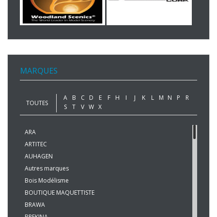
MARQUES
A
B
C
D
E
F
H
I
J
K
L
M
N
P
R
TOUTES
S
T
V
W
X
ARA
ARTITEC
AUHAGEN
Autres marques
Bois Modélisme
BOUTIQUE MAQUETTISTE
BRAWA
BREKINA