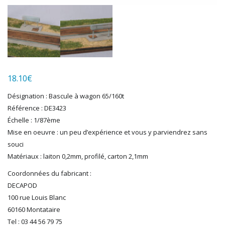
LGB
LS MODELS
MAKETTE
MARLKIN
MKD
NOREV
NOVATEUR MODELES
18.10
€
PECO
Désignation : Bascule à wagon 65/160t
PG mini
Référence : DE3423
PIKO
Échelle : 1/87ème
PN SUD MODELISME
Mise en oeuvre : un peu d’expérience et vous y parviendrez sans
PREISER
souci
PRINCE AUGUST
Matériaux : laiton 0,2mm, profilé, carton 2,1mm
R37
Coordonnées du fabricant :
REDUTEX
DECAPOD
REE
100 rue Louis Blanc
RÉGIONS ET COMPAGNIES
60160 Montataire
ROCO
Tel : 03 44 56 79 75