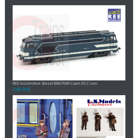
REE locomotive diesel BB67049 Caen DCC-son
349.90
€