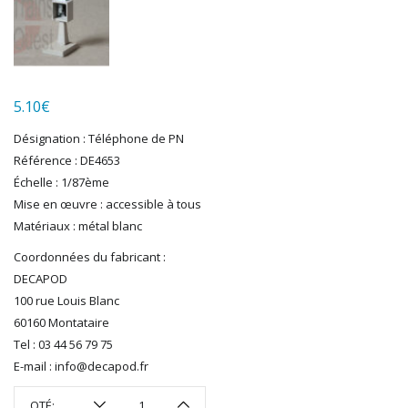
LGB
LS MODELS
MAKETTE
MARLKIN
MKD
5.10
€
NOREV
NOVATEUR MODELES
Désignation : Téléphone de PN
Référence : DE4653
PECO
Échelle : 1/87ème
PG mini
Mise en œuvre : accessible à tous
PIKO
Matériaux : métal blanc
PN SUD MODELISME
PREISER
Coordonnées du fabricant :
PRINCE AUGUST
DECAPOD
R37
100 rue Louis Blanc
REDUTEX
60160 Montataire
REE
Tel : 03 44 56 79 75
RÉGIONS ET COMPAGNIES
E-mail : info@decapod.fr
ROCO
QTÉ: