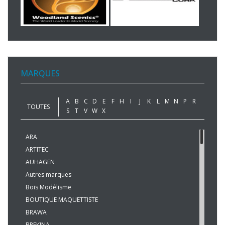
MARQUES
A
B
C
D
E
F
H
I
J
K
L
M
N
P
R
TOUTES
S
T
V
W
X
ARA
ARTITEC
AUHAGEN
Autres marques
Bois Modélisme
BOUTIQUE MAQUETTISTE
BRAWA
BREKINA