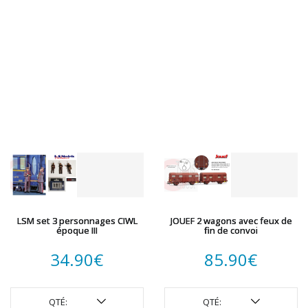
LSM set 3 personnages CIWL
JOUEF 2 wagons avec feux de
époque III
fin de convoi
34.90
€
85.90
€
QTÉ:
QTÉ: