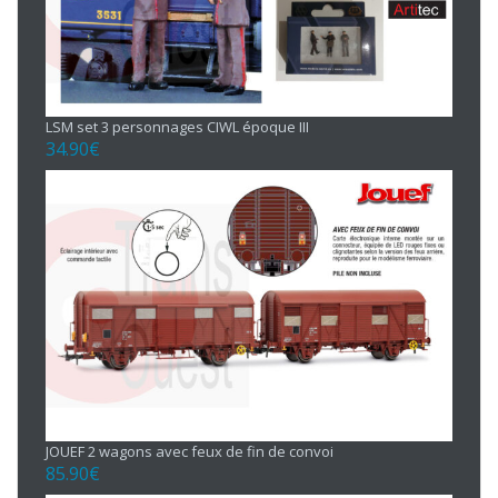
LSM set 3 personnages CIWL époque III
34.90
€
JOUEF 2 wagons avec feux de fin de convoi
85.90
€