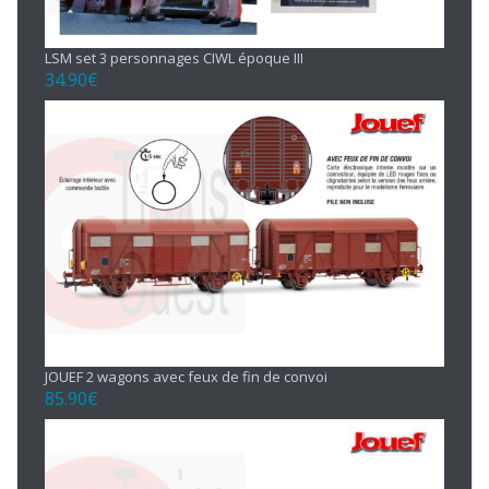
LSM set 3 personnages CIWL époque III
34.90
€
JOUEF 2 wagons avec feux de fin de convoi
85.90
€