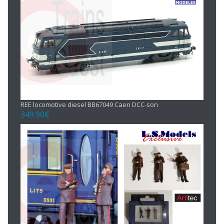
REE locomotive diesel BB67049 Caen DCC-son
349.90
€