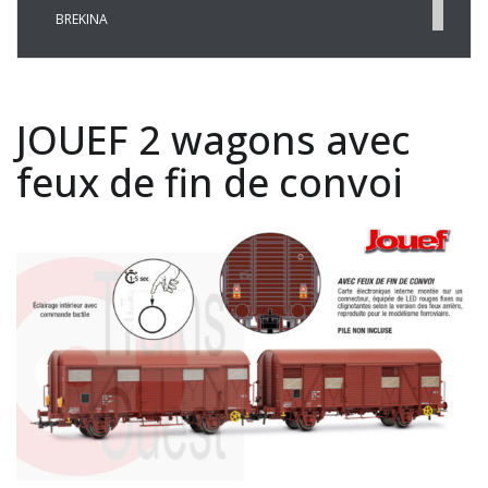
BREKINA
BUSCH
CHREZO
CLEOPATRE
JOUEF 2 wagons avec
DECAPOD
DISQUE ROUGE
feux de fin de convoi
EPM
ESU
EVERGREEN
FALLER
FLEISCHMANN
HAXO-3D
HEKI
HERKAT
HUMBROL
ITALERI
JOUEF
KOLIBRI