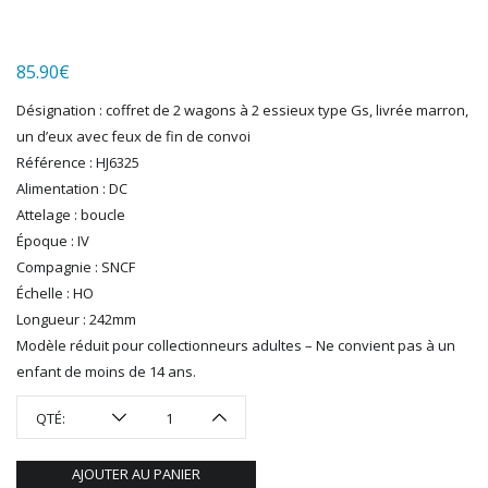
LGB
LS MODELS
85.90
€
MAKETTE
MARLKIN
Désignation : coffret de 2 wagons à 2 essieux type Gs, livrée marron,
MKD
un d’eux avec feux de fin de convoi
NOREV
Référence : HJ6325
NOVATEUR MODELES
Alimentation : DC
PECO
Attelage : boucle
PG mini
Époque : IV
Compagnie : SNCF
PIKO
Échelle : HO
PN SUD MODELISME
Longueur : 242mm
PREISER
Modèle réduit pour collectionneurs adultes – Ne convient pas à un
PRINCE AUGUST
enfant de moins de 14 ans.
R37
REDUTEX
QTÉ:
REE
RÉGIONS ET COMPAGNIES
AJOUTER AU PANIER
ROCO