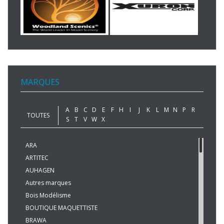
MARQUES
A
B
C
D
E
F
H
I
J
K
L
M
N
P
R
TOUTES
S
T
V
W
X
ARA
ARTITEC
AUHAGEN
Autres marques
Bois Modélisme
BOUTIQUE MAQUETTISTE
BRAWA