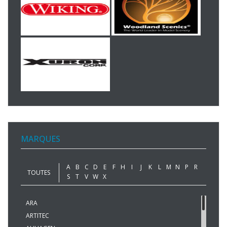
MARQUES
A
B
C
D
E
F
H
I
J
K
L
M
N
P
R
TOUTES
S
T
V
W
X
ARA
ARTITEC