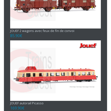
JOUEF 2 wagons avec feux de fin de convoi
85.90
€
JOUEF autorail Picasso
169.90
€