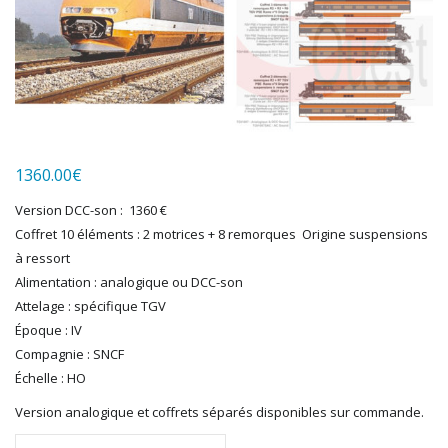
HERKAT
HUMBROL
ITALERI
JOUEF
KOLIBRI
LGB
LS MODELS
1360.00
€
MAKETTE
MARLKIN
Version DCC-son : 1360 €
MKD
Coffret 10 éléments : 2 motrices + 8 remorques Origine suspensions
NOREV
à ressort
NOVATEUR MODELES
Alimentation : analogique ou DCC-son
PECO
Attelage : spécifique TGV
PG mini
Époque : IV
Compagnie : SNCF
PIKO
Échelle : HO
PN SUD MODELISME
PREISER
Version analogique et coffrets séparés disponibles sur commande.
PRINCE AUGUST