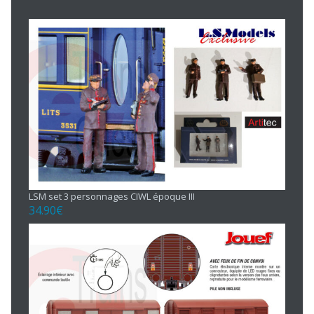
LSM set 3 personnages CIWL époque III
34.90
€