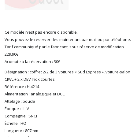
LGB
LS MODELS
MAKETTE
MARLKIN
Ce modèle n’est pas encore disponible.
MKD
Vous pouvez le réserver dès maintenant par mail ou par téléphone.
NOREV
Tarif communiqué par le fabricant, sous réserve de modification
NOVATEUR MODELES
229.90€
PECO
Acompte à la réservation : 30€
PG mini
Désignation : coffret 2/2 de 3 voitures « Sud Express », voiture-salon
PIKO
CIWL + 2 x DEV Inox courtes
PN SUD MODELISME
Référence : HJ4214
PREISER
Alimentation : analogique et DCC
PRINCE AUGUST
Attelage : boucle
R37
Époque : III-IV
REDUTEX
Compagnie : SNCF
REE
Échelle : HO
RÉGIONS ET COMPAGNIES
Longueur : 807mm
ROCO