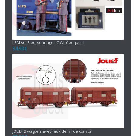
LSM set 3 personnages CIWL époque III
34.90
€
JOUEF 2 wagons avec feux de fin de convoi