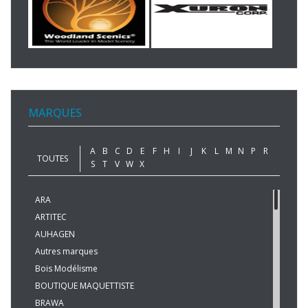
MARQUES
A
B
C
D
E
F
H
I
J
K
L
M
N
P
R
TOUTES
S
T
V
W
X
ARA
ARTITEC
AUHAGEN
Autres marques
Bois Modélisme
BOUTIQUE MAQUETTISTE
BRAWA