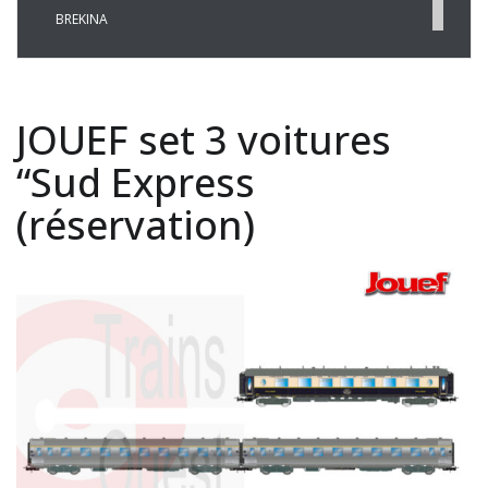
BREKINA
BUSCH
CHREZO
CLEOPATRE
JOUEF set 3 voitures
DECAPOD
DISQUE ROUGE
“Sud Express
EPM
(réservation)
ESU
EVERGREEN
FALLER
FLEISCHMANN
HAXO-3D
HEKI
HERKAT
HUMBROL
ITALERI
JOUEF
KOLIBRI