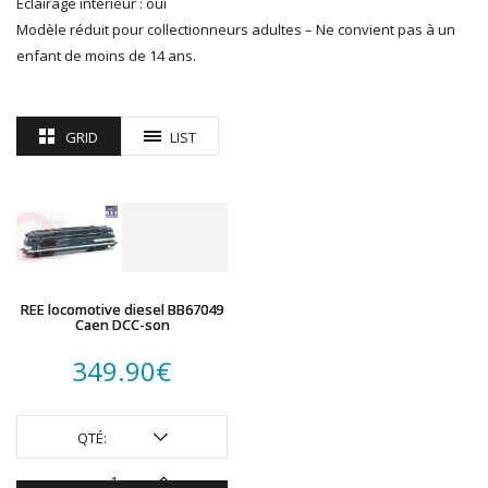
Eclairage intérieur : oui
ROTOMAGUS
Modèle réduit pour collectionneurs adultes – Ne convient pas à un
ROUTE 87
enfant de moins de 14 ans.
SAI
TAMIYA
TORTOISE
GRID
LIST
TRAINS OUEST
Trains-O-Matic
TRIX
VIESSMANN
WIKING
WOODLAND SCENICS
REE locomotive diesel BB67049
XURON
Caen DCC-son
349.90
€
QTÉ: