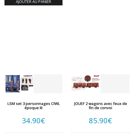
AJOUTER AU PANIER
LSM set 3 personnages CIWL
JOUEF 2 wagons avec feux de
époque III
fin de convoi
34.90
€
85.90
€