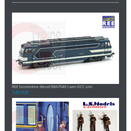
REE locomotive diesel BB67049 Caen DCC-son
349.90
€