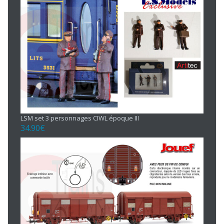
LSM set 3 personnages CIWL époque III
34.90
€