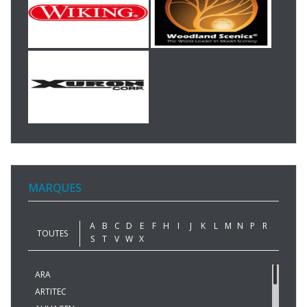
MARQUES
A
B
C
D
E
F
H
I
J
K
L
M
N
P
R
TOUTES
S
T
V
W
X
ARA
ARTITEC