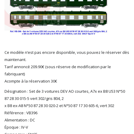
HERKAT
HUMBROL
ITALERI
JOUEF
KOLIBRI
LGB
LS MODELS
Ce modèle n’est pas encore disponible, vous pouvez le réserver dès
MAKETTE
maintenant.
MARLKIN
Tarif annoncé 209.90€ (sous réserve de modification par le
MKD
fabriquant)
NOREV
Acompte à la réservation 30€
NOVATEUR MODELES
PECO
Désignation : Set de 3 voitures DEV AO courtes, A7x ex B8 U53 N°50
87 28 30 015-5 vert 302/gris 804, 2
PG mini
x B8 ex-A8 N°50 87 28 30 020-2 et N°50 87 17 30 605-6, vert 302
PIKO
Référence : VB396
PN SUD MODELISME
Alimentation : DC
PREISER
Époque : IV-V
PRINCE AUGUST