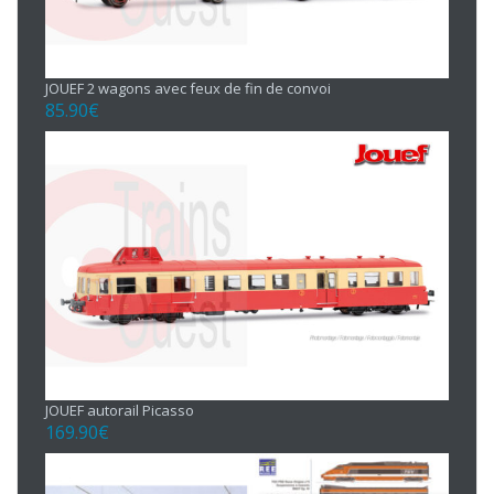
JOUEF 2 wagons avec feux de fin de convoi
85.90
€
JOUEF autorail Picasso
169.90
€