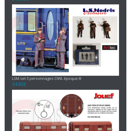
LSM set 3 personnages CIWL époque III
34.90
€