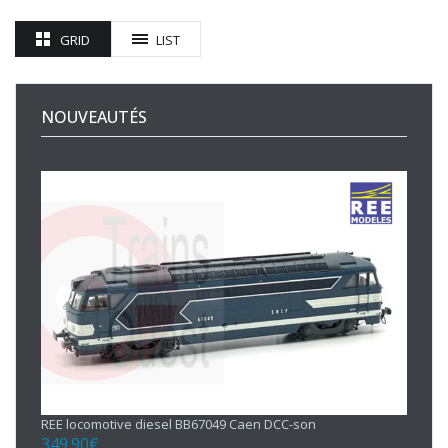
GRID
LIST
NOUVEAUTÉS
REE locomotive diesel BB67049 Caen DCC-son
349.90
€