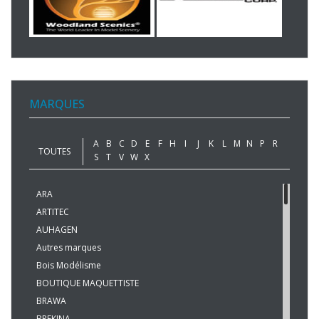
MARQUES
A
B
C
D
E
F
H
I
J
K
L
M
N
P
R
TOUTES
S
T
V
W
X
ARA
ARTITEC
AUHAGEN
Autres marques
Bois Modélisme
BOUTIQUE MAQUETTISTE
BRAWA
BREKINA