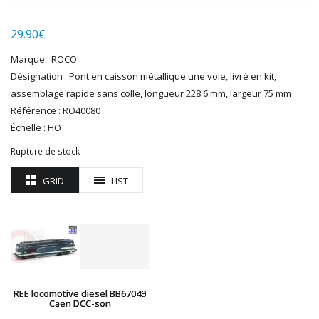
LGB
LS MODELS
29.90
€
MAKETTE
MARLKIN
Marque : ROCO
MKD
Désignation : Pont en caisson métallique une voie, livré en kit,
NOREV
assemblage rapide sans colle, longueur 228.6 mm, largeur 75 mm
NOVATEUR MODELES
Référence : RO40080
PECO
Échelle : HO
PG mini
Rupture de stock
PIKO
PN SUD MODELISME
GRID
LIST
PREISER
PRINCE AUGUST
R37
REDUTEX
REE
RÉGIONS ET COMPAGNIES
REE locomotive diesel BB67049
Caen DCC-son
ROCO