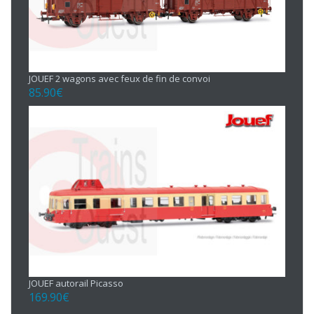
JOUEF 2 wagons avec feux de fin de convoi
85.90
€
JOUEF autorail Picasso
169.90
€