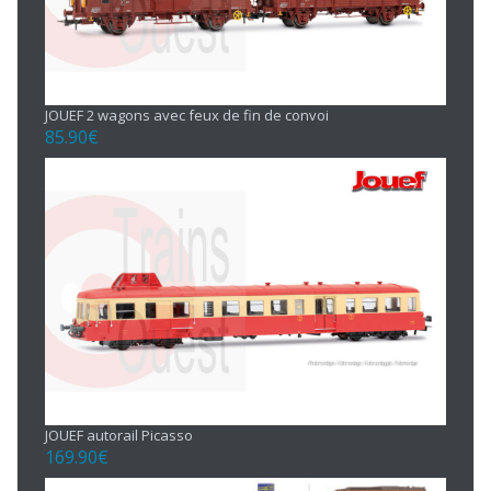
JOUEF 2 wagons avec feux de fin de convoi
85.90
€
JOUEF autorail Picasso
169.90
€