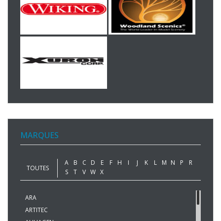
MARQUES
A
B
C
D
E
F
H
I
J
K
L
M
N
P
R
TOUTES
S
T
V
W
X
ARA
ARTITEC