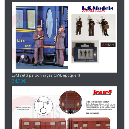
LSM set 3 personnages CIWL époque III
34.90
€