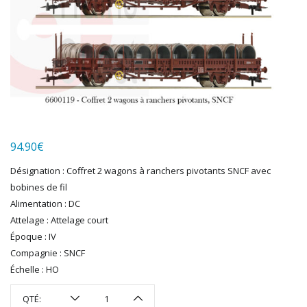
HERKAT
HUMBROL
ITALERI
JOUEF
KOLIBRI
LGB
LS MODELS
MAKETTE
MARLKIN
94.90
€
MKD
Désignation : Coffret 2 wagons à ranchers pivotants SNCF avec
NOREV
bobines de fil
NOVATEUR MODELES
Alimentation : DC
PECO
Attelage : Attelage court
PG mini
Époque : IV
PIKO
Compagnie : SNCF
PN SUD MODELISME
Échelle : HO
PREISER
PRINCE AUGUST
QTÉ: