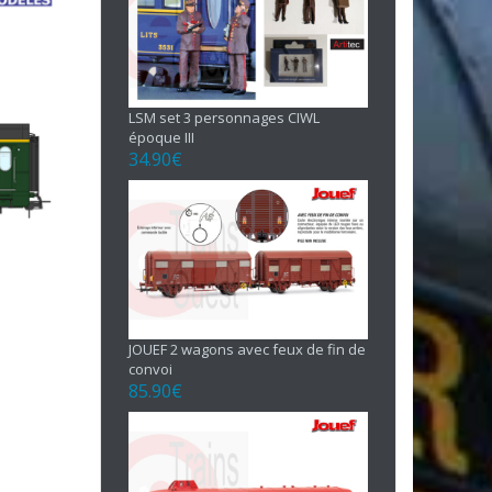
LSM set 3 personnages CIWL
époque III
34.90
€
JOUEF 2 wagons avec feux de fin de
convoi
85.90
€