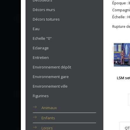
Décodeurs
Époque : II
Décors murs
Compagni
Échelle : 
Décors toitures
Rupture de
Eau
Echelle "0"
Eclairage
Entretien
Environnement dépôt
Environnement gare
LSM se
Environnement ville
Figurines
Animaux
Enfants
Loisirs
QT