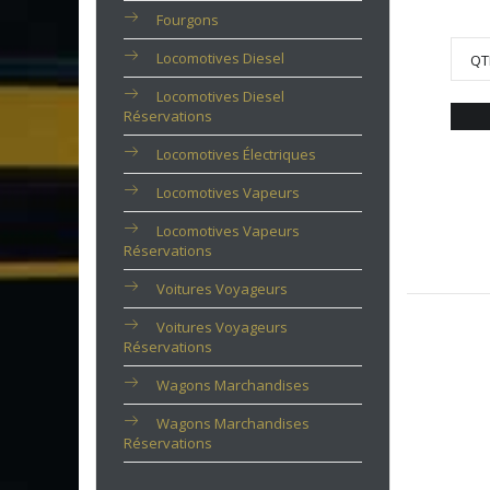
Fourgons
Locomotives Diesel
QT
Locomotives Diesel
Réservations
Locomotives Électriques
Locomotives Vapeurs
Locomotives Vapeurs
Réservations
Voitures Voyageurs
Voitures Voyageurs
Réservations
Wagons Marchandises
Wagons Marchandises
Réservations