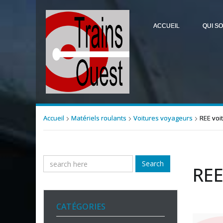
ACCUEIL
QUI S
Accueil
Matériels roulants
Voitures voyageurs
REE voi
Search
REE
CATÉGORIES