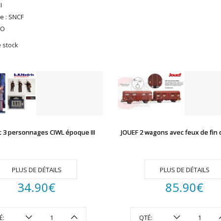
I
e : SNCF
HO
 stock
t 3 personnages CIWL époque III
JOUEF 2 wagons avec feux de fin 
PLUS DE DÉTAILS
PLUS DE DÉTAILS
34.90
€
85.90
€
É:
QTÉ: