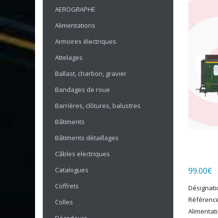
AEROGRAPHE
Alimentations
Armoires électriques
Attelages
Ballast, charbon, gravier
Bandages de roue
Barrières, clôtures, balustres
Bâtiments
Bâtiments détaillages
Câbles electriques
Catalogues
99.00
€
Coffrets
Désignatio
Référence
Colles
Alimentati