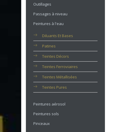
Outillages
Passages à niveau
Peintures à l'eau
Diluants Et Bases
Patines
Teintes Décors
Teintes Ferroviaires
Teintes Métallisées
Teintes Pures
Peintures aérosol
Peintures sols
Pinceaux