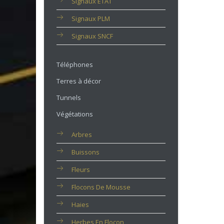
Signaux ETAT
Signaux PLM
Signaux SNCF
Téléphones
Terres à décor
Tunnels
Végétations
Arbres
Buissons
Fleurs
Flocons De Mousse
Haies
Herbes En Flocon