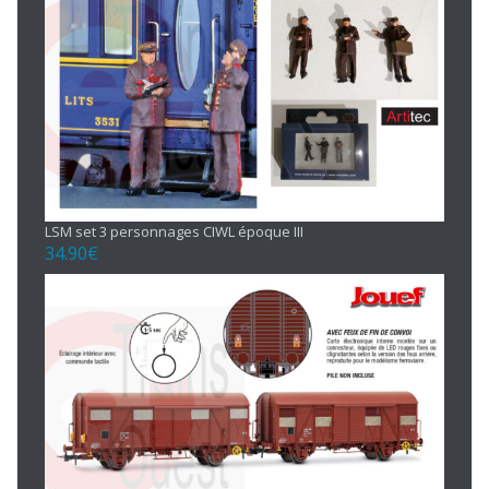
LSM set 3 personnages CIWL époque III
34.90
€