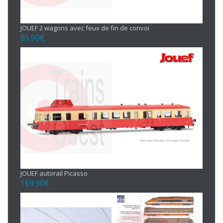
JOUEF 2 wagons avec feux de fin de convoi
85.90
€
JOUEF autorail Picasso
169.90
€