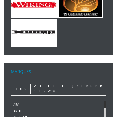
MARQUES
A
B
C
D
E
F
H
I
J
K
L
M
N
P
R
TOUTES
S
T
V
W
X
ARA
ARTITEC