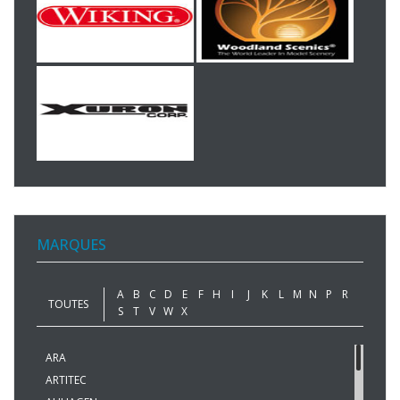
MARQUES
A
B
C
D
E
F
H
I
J
K
L
M
N
P
R
TOUTES
S
T
V
W
X
ARA
ARTITEC