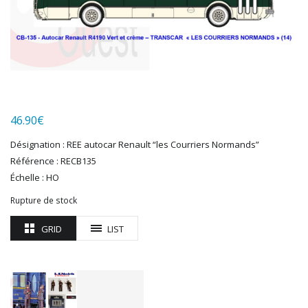
HERKAT
HUMBROL
ITALERI
JOUEF
KOLIBRI
LGB
LS MODELS
46.90
€
MAKETTE
MARLKIN
Désignation : REE autocar Renault “les Courriers Normands”
MKD
Référence : RECB135
NOREV
Échelle : HO
NOVATEUR MODELES
Rupture de stock
PECO
PG mini
GRID
LIST
PIKO
PN SUD MODELISME
PREISER
PRINCE AUGUST