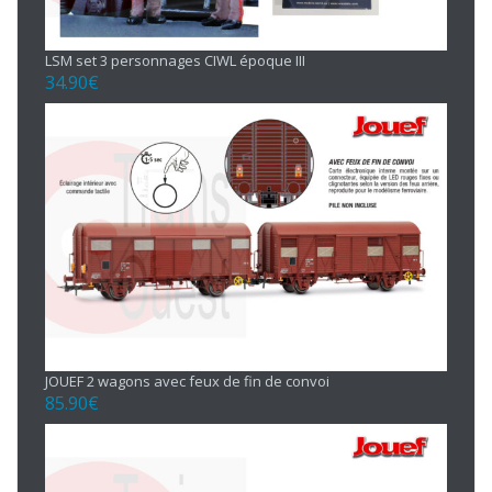
LSM set 3 personnages CIWL époque III
34.90
€
JOUEF 2 wagons avec feux de fin de convoi
85.90
€