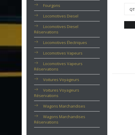
Fourgons
QT
Locomotives Diesel
Locomotives Diesel
Réservations
Locomotives Électriques
Locomotives Vapeurs
Locomotives Vapeurs
Réservations
Voitures Voyageurs
Voitures Voyageurs
Réservations
Wagons Marchandises
Wagons Marchandises
Réservations