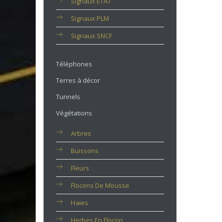
Signaux ETAT
Signaux PLM
Signaux SNCF
Téléphones
Terres à décor
Tunnels
Végétations
Arbres
Buissons
Fleurs
Flocons De Mousse
Haies
Herbes En Flocon