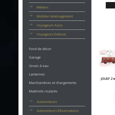
Métiers
Mobilier Aménagement
Voyageurs Assis
Voyageurs Debout
Fond de décor
Garage
Grues à eau
Lanternes
JOUEF 2 
Marchandises et chargements
Matériels roulants
Automoteurs
Automoteurs Réservations