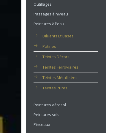
Outillages
Passages à niveau
Peintures à l'eau
Diluants Et Bases
Patines
Teintes Décors
Teintes Ferroviaires
Teintes Métallisées
Teintes Pures
Peintures aérosol
Peintures sols
Pinceaux