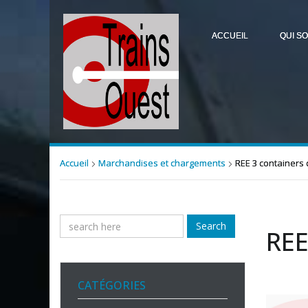
ACCUEIL
QUI S
Accueil
Marchandises et chargements
REE 3 containers
Search
REE
CATÉGORIES