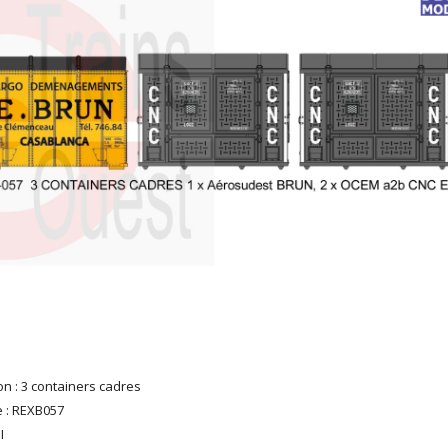
on : 3 containers cadres
 : REXB057
I