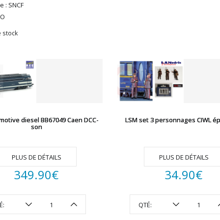
e : SNCF
HO
 stock
motive diesel BB67049 Caen DCC-
LSM set 3 personnages CIWL épo
son
PLUS DE DÉTAILS
PLUS DE DÉTAILS
349.90
€
34.90
€
É:
QTÉ: