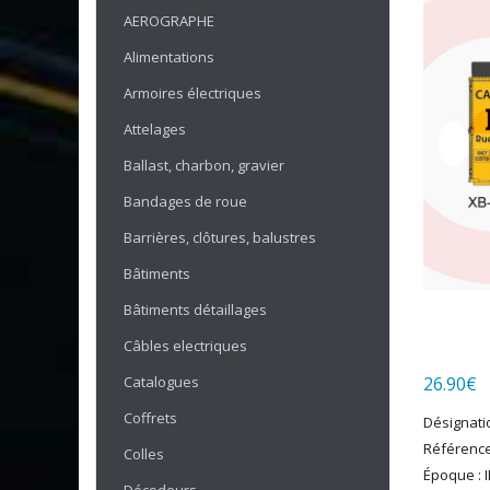
AEROGRAPHE
Alimentations
Armoires électriques
Attelages
Ballast, charbon, gravier
Bandages de roue
Barrières, clôtures, balustres
Bâtiments
Bâtiments détaillages
Câbles electriques
Catalogues
26.90
€
Coffrets
Désignati
Référence
Colles
Époque : II