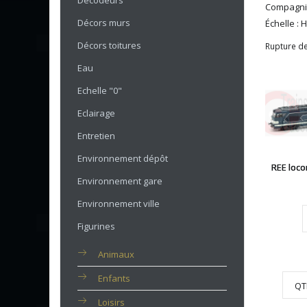
Décodeurs
Compagni
Décors murs
Échelle : 
Décors toitures
Rupture de
Eau
Echelle "0"
Eclairage
Entretien
Environnement dépôt
REE loco
Environnement gare
Environnement ville
Figurines
Animaux
Enfants
QT
Loisirs