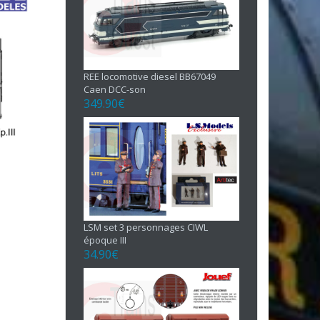
REE locomotive diesel BB67049
Caen DCC-son
349.90
€
LSM set 3 personnages CIWL
époque III
34.90
€