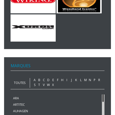
MARQUES
A
B
C
D
E
F
H
I
J
K
L
M
N
P
R
TOUTES
S
T
V
W
X
ARA
ARTITEC
AUHAGEN