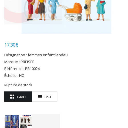
HUMBROL
ITALERI
JOUEF
KOLIBRI
LGB
LS MODELS
17.30
€
MAKETTE
MARLKIN
Désignation : femmes enfant landau
MKD
Marque : PREISER
NOREV
Référence : PR10024
NOVATEUR MODELES
Échelle : HO
PECO
Rupture de stock
PG mini
PIKO
GRID
LIST
PN SUD MODELISME
PREISER
PRINCE AUGUST
R37