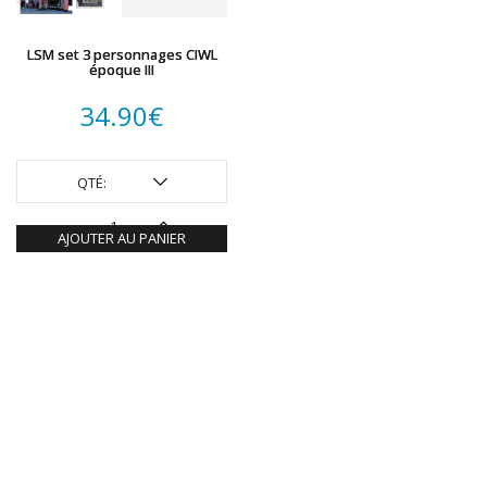
REDUTEX
REE
LSM set 3 personnages CIWL
RÉGIONS ET COMPAGNIES
époque III
ROCO
34.90
€
ROTOMAGUS
ROUTE 87
SAI
QTÉ:
TAMIYA
TORTOISE
AJOUTER AU PANIER
TRAINS OUEST
Trains-O-Matic
TRIX
VIESSMANN
WIKING
WOODLAND SCENICS
XURON