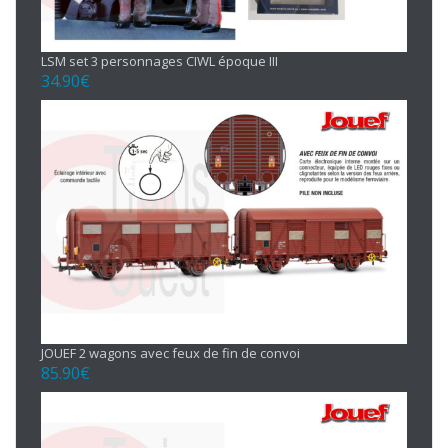
LSM set 3 personnages CIWL époque III
34.90
€
JOUEF 2 wagons avec feux de fin de convoi
85.90
€