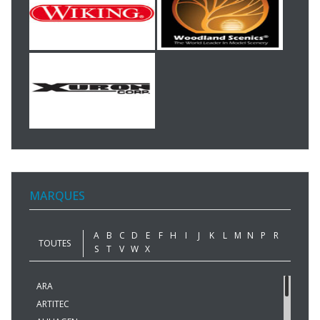
MARQUES
A
B
C
D
E
F
H
I
J
K
L
M
N
P
R
TOUTES
S
T
V
W
X
ARA
ARTITEC