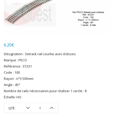
HERKAT
HUMBROL
ITALERI
JOUEF
KOLIBRI
LGB
LS MODELS
6.20
€
MAKETTE
MARLKIN
Désignation : Setrack rail courbe avec éclisses
MKD
Marque : PECO
NOREV
Référence : ST231
NOVATEUR MODELES
Code : 100
PECO
Rayon : n°3 505mm
PG mini
Angle : 45°
Nombre de rails nécessaires pour réaliser 1 cercle : 8
PIKO
Échelle: HO
PN SUD MODELISME
PREISER
QTÉ:
PRINCE AUGUST