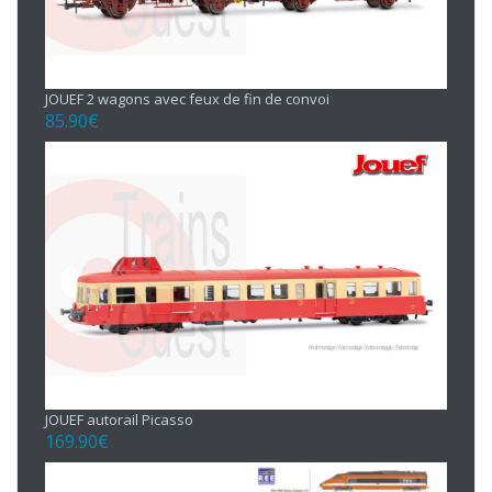
JOUEF 2 wagons avec feux de fin de convoi
85.90
€
JOUEF autorail Picasso
169.90
€