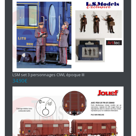
LSM set 3 personnages CIWL époque III
34.90
€