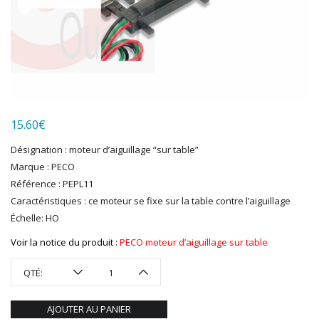
HERKAT
HUMBROL
ITALERI
JOUEF
KOLIBRI
LGB
LS MODELS
15.60
€
MAKETTE
MARLKIN
Désignation : moteur d’aiguillage “sur table”
MKD
Marque : PECO
NOREV
Référence : PEPL11
NOVATEUR MODELES
Caractéristiques : ce moteur se fixe sur la table contre l’aiguillage
PECO
Échelle: HO
PG mini
Voir la notice du produit :
PECO moteur d’aiguillage sur table
PIKO
PN SUD MODELISME
QTÉ:
PREISER
PRINCE AUGUST
AJOUTER AU PANIER