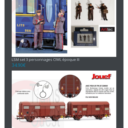
LSM set 3 personnages CIWL époque III
34.90
€