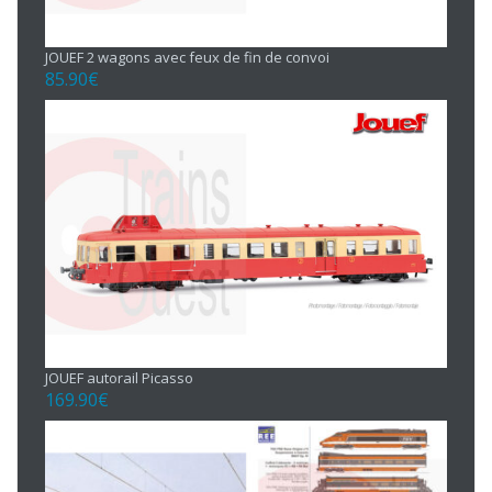
JOUEF 2 wagons avec feux de fin de convoi
85.90
€
JOUEF autorail Picasso
169.90
€