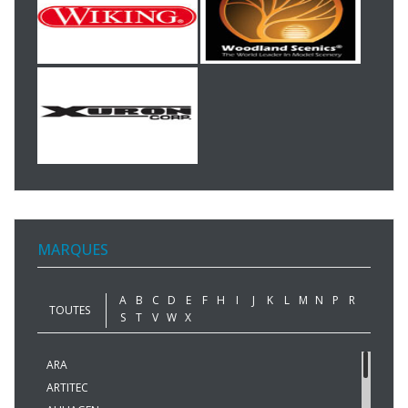
MARQUES
A
B
C
D
E
F
H
I
J
K
L
M
N
P
R
TOUTES
S
T
V
W
X
ARA
ARTITEC