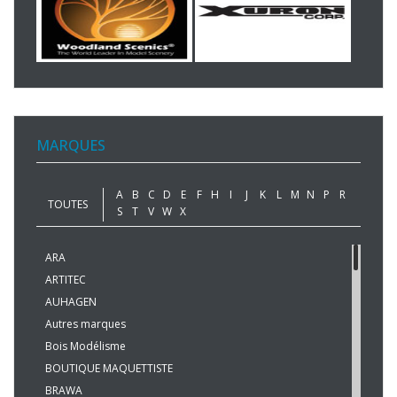
MARQUES
A
B
C
D
E
F
H
I
J
K
L
M
N
P
R
TOUTES
S
T
V
W
X
ARA
ARTITEC
AUHAGEN
Autres marques
Bois Modélisme
BOUTIQUE MAQUETTISTE
BRAWA