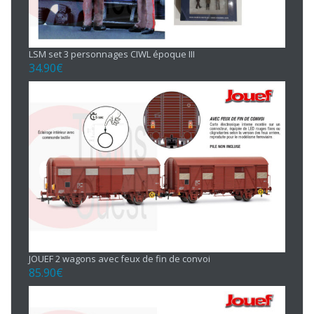
LSM set 3 personnages CIWL époque III
34.90
€
JOUEF 2 wagons avec feux de fin de convoi
85.90
€