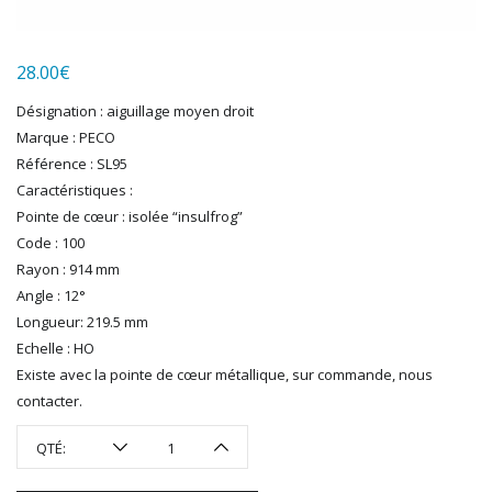
LGB
LS MODELS
28.00
€
MAKETTE
MARLKIN
Désignation : aiguillage moyen droit
MKD
Marque : PECO
NOREV
Référence : SL95
NOVATEUR MODELES
Caractéristiques :
PECO
Pointe de cœur : isolée “insulfrog”
PG mini
Code : 100
Rayon : 914 mm
PIKO
Angle : 12°
PN SUD MODELISME
Longueur: 219.5 mm
PREISER
Echelle : HO
PRINCE AUGUST
Existe avec la pointe de cœur métallique, sur commande, nous
R37
contacter.
REDUTEX
REE
QTÉ:
RÉGIONS ET COMPAGNIES
ROCO