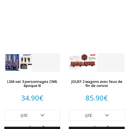
LSM set 3 personnages CIWL
JOUEF 2 wagons avec feux de
époque III
fin de convoi
34.90
€
85.90
€
QTÉ:
QTÉ: