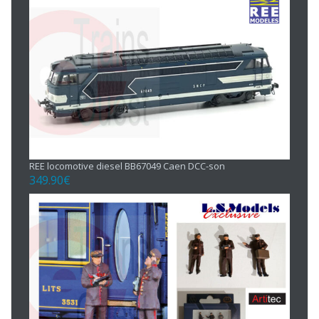
REE locomotive diesel BB67049 Caen DCC-son
349.90
€