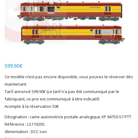
HERKAT
HUMBROL
ITALERI
JOUEF
KOLIBRI
LGB
LS MODELS
MAKETTE
MARLKIN
599.90
€
MKD
Ce modèle n’est pas encore disponible, vous pouvez le réserver dès
NOREV
maintenant.
NOVATEUR MODELES
Tarif annoncé 599.90€ (Le tarif n’a pas été communiqué par le
PECO
fabriquant, ce prix est communiqué à titre indicatif)
PG mini
Acompte à la réservation 50€
PIKO
Désignation : rame automotrice postale analogique XP 94750-57 PTT
PN SUD MODELISME
Référence : LS11020S
PREISER
Alimentation : DCC-son
PRINCE AUGUST