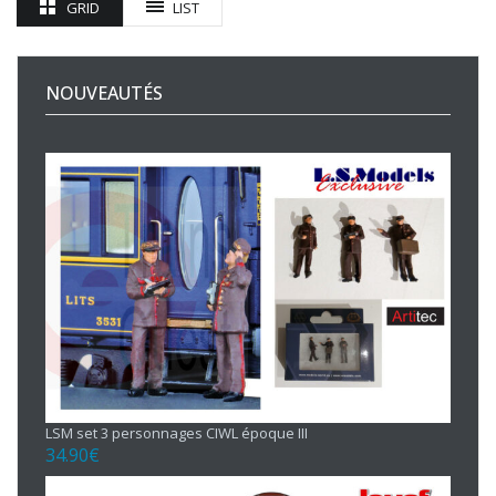
GRID
LIST
NOUVEAUTÉS
LSM set 3 personnages CIWL époque III
34.90
€