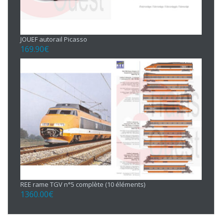
JOUEF autorail Picasso
169.90
€
REE rame TGV n°5 complète (10 éléments)
1360.00
€