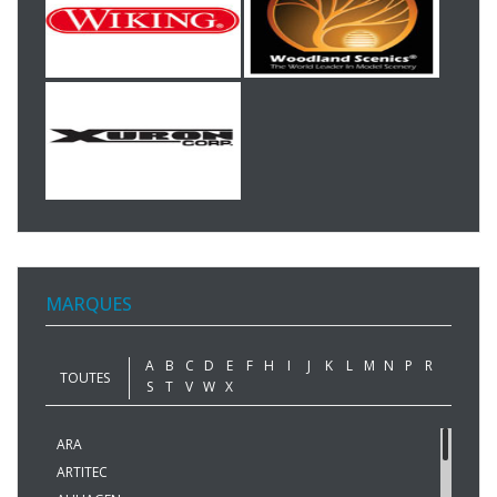
MARQUES
A
B
C
D
E
F
H
I
J
K
L
M
N
P
R
TOUTES
S
T
V
W
X
ARA
ARTITEC