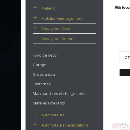
REE loco
Métiers
Mobilier Aménagement
Voyageurs Assis
Voyageurs Debout
Fond de décor
QT
Garage
Grues à eau
Lanternes
Marchandises et chargements
Matériels roulants
Automoteurs
Automoteurs Réservations