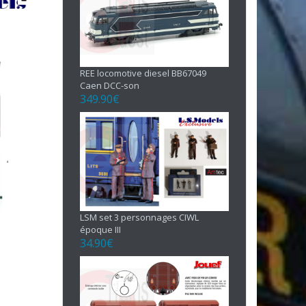
REE locomotive diesel BB67049
Caen DCC-son
349.90
€
LSM set 3 personnages CIWL
époque III
34.90
€