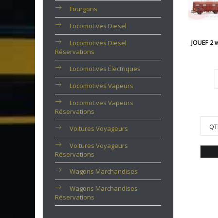
Fourgons
Locomotives Diesel
JOUEF 2 
Locomotives Diesel
Réservations
Locomotives Électriques
Locomotives Vapeurs
Locomotives Vapeurs
Réservations
QT
Voitures Voyageurs
Voitures Voyageurs
Réservations
Wagons Marchandises
Wagons Marchandises
Réservations