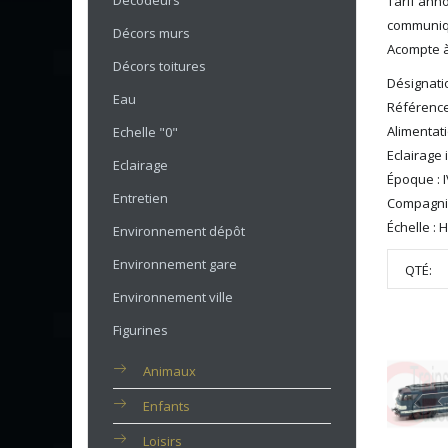
Décodeurs
Tarif anno
communiqué
Décors murs
Acompte à
Décors toitures
Désignati
Eau
Référence
Alimentat
Echelle "0"
Eclairage i
Eclairage
Époque : I
Entretien
Compagni
Échelle : 
Environnement dépôt
Environnement gare
QTÉ:
Environnement ville
Figurines
Animaux
Enfants
Loisirs