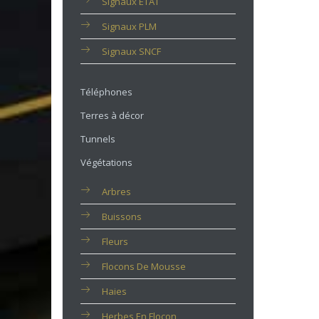
Signaux ETAT
Signaux PLM
Signaux SNCF
Téléphones
Terres à décor
Tunnels
Végétations
Arbres
Buissons
Fleurs
Flocons De Mousse
Haies
Herbes En Flocon