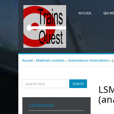
ACCUEIL
QUI S
Accueil
Matériels roulants
Automoteurs réservations
Search
LSM
(an
CATÉGORIES