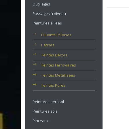
Outillages
Passages à niveau
Peintures à l'eau
Diluants Et Bases
Patines
Teintes Décors
Teintes Ferroviaires
Teintes Métallisées
Teintes Pures
Peintures aérosol
Peintures sols
Pinceaux