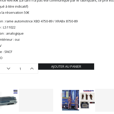
ncé 499.90€ (Le tarif n’a pas été communiqué par le fabriquant, ce prix est
 à titre indicatif)
 la réservation 50€
on : rame automotrice XBD 4750-89 / XRABx 8750-89
 : LS11022
ion : analogique
ntérieur : oui
V
e : SNCF
HO
AJOUTER AU PANIER