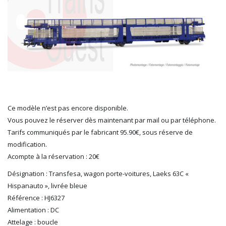
HERKAT
HUMBROL
ITALERI
JOUEF
KOLIBRI
LGB
LS MODELS
MAKETTE
MARLKIN
Ce modèle n’est pas encore disponible.
MKD
Vous pouvez le réserver dès maintenant par mail ou par téléphone.
NOREV
Tarifs communiqués par le fabricant 95.90€, sous réserve de
NOVATEUR MODELES
modification.
PECO
Acompte à la réservation : 20€
PG mini
Désignation : Transfesa, wagon porte-voitures, Laeks 63C «
PIKO
Hispanauto », livrée bleue
PN SUD MODELISME
Référence : HJ6327
PREISER
Alimentation : DC
PRINCE AUGUST
Attelage : boucle