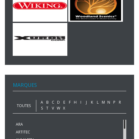
MARQUES
A
B
C
D
E
F
H
I
J
K
L
M
N
P
R
TOUTES
S
T
V
W
X
ARA
ARTITEC