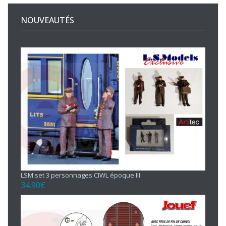
NOUVEAUTÉS
LSM set 3 personnages CIWL époque III
34.90
€