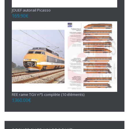
JOUEF autorail Picasso
169.90
€
REE rame TGV n°5 complète (10 éléments)
1360.00
€