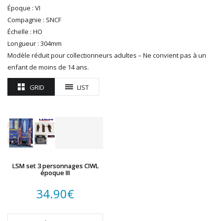
R37
Époque : VI
REDUTEX
Compagnie : SNCF
REE
Échelle : HO
RÉGIONS ET COMPAGNIES
Longueur : 304mm
ROCO
Modèle réduit pour collectionneurs adultes – Ne convient pas à un
ROTOMAGUS
enfant de moins de 14 ans.
ROUTE 87
GRID
LIST
SAI
TAMIYA
TORTOISE
TRAINS OUEST
Trains-O-Matic
TRIX
VIESSMANN
LSM set 3 personnages CIWL
époque III
WIKING
WOODLAND SCENICS
34.90
€
XURON