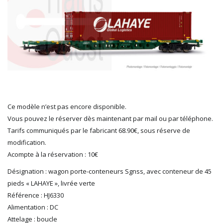
HERKAT
HUMBROL
ITALERI
JOUEF
KOLIBRI
LGB
LS MODELS
MAKETTE
MARLKIN
Ce modèle n’est pas encore disponible.
MKD
Vous pouvez le réserver dès maintenant par mail ou par téléphone.
NOREV
Tarifs communiqués par le fabricant 68.90€, sous réserve de
NOVATEUR MODELES
modification.
PECO
Acompte à la réservation : 10€
PG mini
Désignation : wagon porte-conteneurs Sgnss, avec conteneur de 45
PIKO
pieds « LAHAYE », livrée verte
PN SUD MODELISME
Référence : HJ6330
PREISER
Alimentation : DC
PRINCE AUGUST
Attelage : boucle