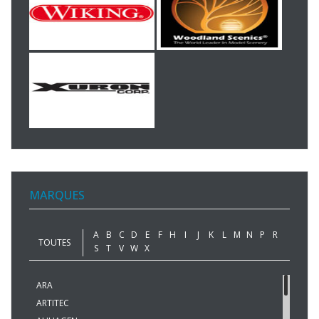
MARQUES
A
B
C
D
E
F
H
I
J
K
L
M
N
P
R
TOUTES
S
T
V
W
X
ARA
ARTITEC