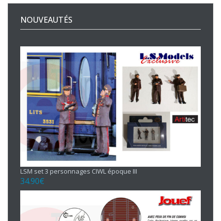
NOUVEAUTÉS
LSM set 3 personnages CIWL époque III
34.90
€