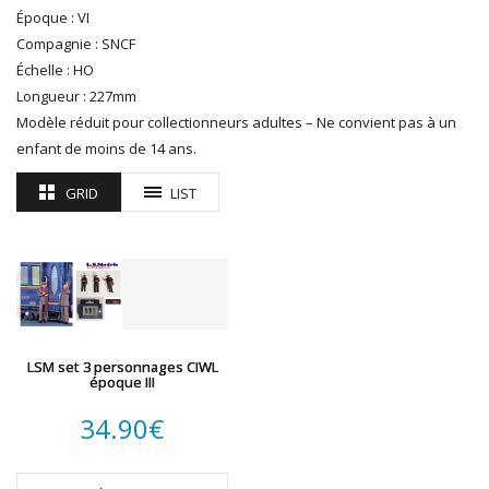
R37
Époque : VI
REDUTEX
Compagnie : SNCF
REE
Échelle : HO
RÉGIONS ET COMPAGNIES
Longueur : 227mm
ROCO
Modèle réduit pour collectionneurs adultes – Ne convient pas à un
ROTOMAGUS
enfant de moins de 14 ans.
ROUTE 87
GRID
LIST
SAI
TAMIYA
TORTOISE
TRAINS OUEST
Trains-O-Matic
TRIX
VIESSMANN
LSM set 3 personnages CIWL
époque III
WIKING
WOODLAND SCENICS
34.90
€
XURON