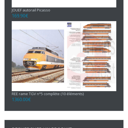
JOUEF autorail Picasso
169.90
€
REE rame TGV n°5 complète (10 éléments)
1360.00
€