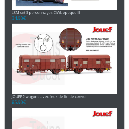
LSM set 3 personnages CIWL époque III
34.90
€
JOUEF 2 wagons avec feux de fin de convoi
85.90
€