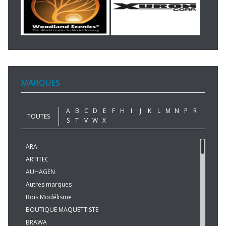
MARQUES
A
B
C
D
E
F
H
I
J
K
L
M
N
P
R
TOUTES
S
T
V
W
X
ARA
ARTITEC
AUHAGEN
Autres marques
Bois Modélisme
BOUTIQUE MAQUETTISTE
BRAWA