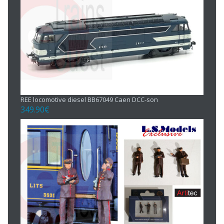
REE locomotive diesel BB67049 Caen DCC-son
349.90
€