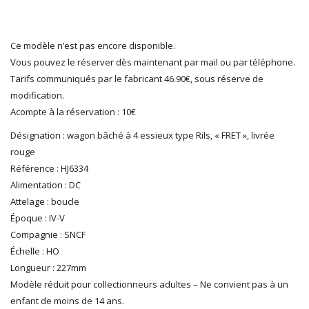
LGB
LS MODELS
Ce modèle n’est pas encore disponible.
MAKETTE
Vous pouvez le réserver dès maintenant par mail ou par téléphone.
MARLKIN
Tarifs communiqués par le fabricant 46.90€, sous réserve de
MKD
modification.
NOREV
Acompte à la réservation : 10€
NOVATEUR MODELES
PECO
Désignation : wagon bâché à 4 essieux type Rils, « FRET », livrée
rouge
PG mini
Référence : HJ6334
PIKO
Alimentation : DC
PN SUD MODELISME
Attelage : boucle
PREISER
Époque : IV-V
PRINCE AUGUST
Compagnie : SNCF
R37
Échelle : HO
REDUTEX
Longueur : 227mm
REE
Modèle réduit pour collectionneurs adultes – Ne convient pas à un
RÉGIONS ET COMPAGNIES
enfant de moins de 14 ans.
ROCO