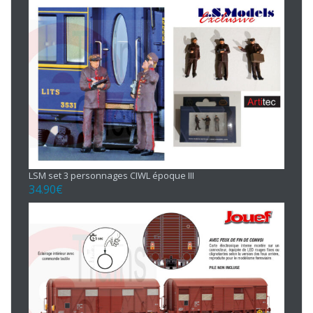
LSM set 3 personnages CIWL époque III
34.90
€