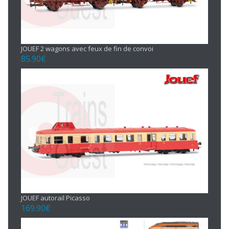
JOUEF 2 wagons avec feux de fin de convoi
85.90
€
JOUEF autorail Picasso
169.90
€