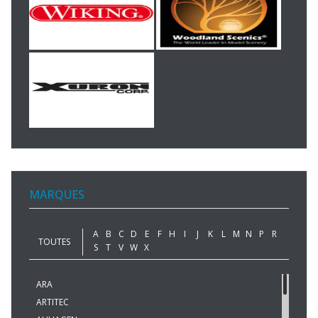
MARQUES
A
B
C
D
E
F
H
I
J
K
L
M
N
P
R
TOUTES
S
T
V
W
X
ARA
ARTITEC