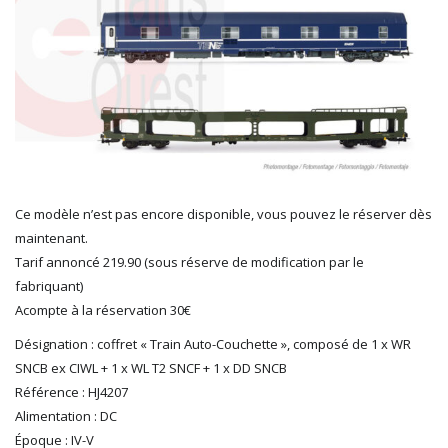
HERKAT
HUMBROL
ITALERI
JOUEF
KOLIBRI
LGB
LS MODELS
MAKETTE
MARLKIN
Ce modèle n’est pas encore disponible, vous pouvez le réserver dès
MKD
maintenant.
NOREV
Tarif annoncé 219.90 (sous réserve de modification par le
NOVATEUR MODELES
fabriquant)
PECO
Acompte à la réservation 30€
PG mini
Désignation : coffret « Train Auto-Couchette », composé de 1 x WR
PIKO
SNCB ex CIWL + 1 x WL T2 SNCF + 1 x DD SNCB
PN SUD MODELISME
Référence : HJ4207
PREISER
Alimentation : DC
PRINCE AUGUST
Époque : IV-V