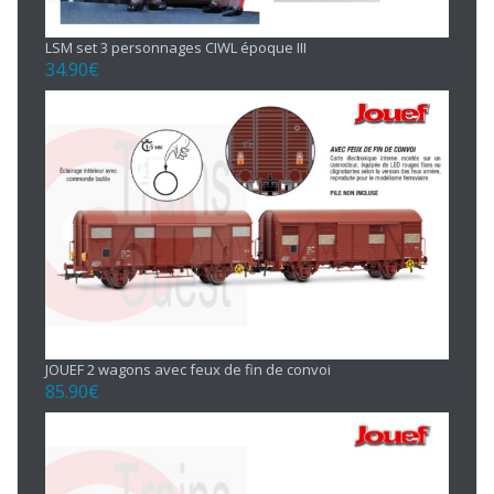
LSM set 3 personnages CIWL époque III
34.90
€
JOUEF 2 wagons avec feux de fin de convoi
85.90
€