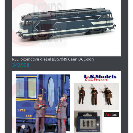
REE locomotive diesel BB67049 Caen DCC-son
349.90
€