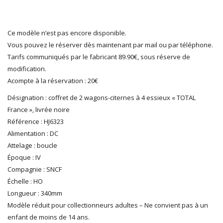
LGB
LS MODELS
Ce modèle n’est pas encore disponible.
MAKETTE
Vous pouvez le réserver dès maintenant par mail ou par téléphone.
MARLKIN
Tarifs communiqués par le fabricant 89.90€, sous réserve de
MKD
modification.
NOREV
Acompte à la réservation : 20€
NOVATEUR MODELES
PECO
Désignation : coffret de 2 wagons-citernes à 4 essieux « TOTAL
France », livrée noire
PG mini
Référence : HJ6323
PIKO
Alimentation : DC
PN SUD MODELISME
Attelage : boucle
PREISER
Époque : IV
PRINCE AUGUST
Compagnie : SNCF
R37
Échelle : HO
REDUTEX
Longueur : 340mm
REE
Modèle réduit pour collectionneurs adultes – Ne convient pas à un
RÉGIONS ET COMPAGNIES
enfant de moins de 14 ans.
ROCO