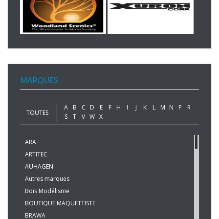
MARQUES
A
B
C
D
E
F
H
I
J
K
L
M
N
P
R
TOUTES
S
T
V
W
X
ARA
ARTITEC
AUHAGEN
Autres marques
Bois Modélisme
BOUTIQUE MAQUETTISTE
BRAWA