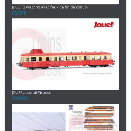
JOUEF 2 wagons avec feux de fin de convoi
85.90
€
JOUEF autorail Picasso
169.90
€