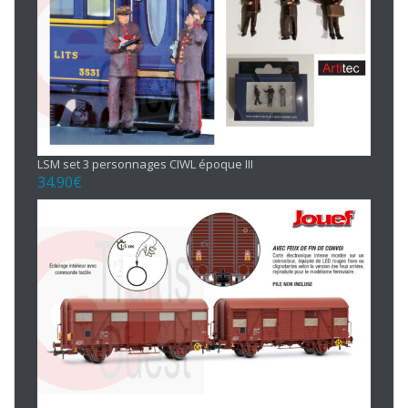
LSM set 3 personnages CIWL époque III
34.90
€