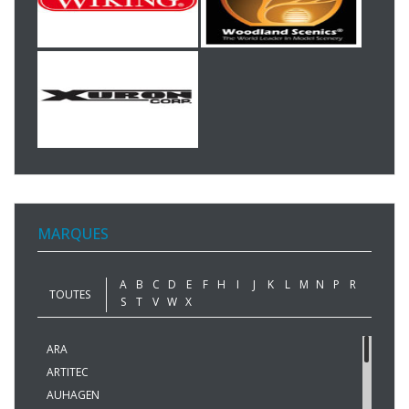
MARQUES
A
B
C
D
E
F
H
I
J
K
L
M
N
P
R
TOUTES
S
T
V
W
X
ARA
ARTITEC
AUHAGEN