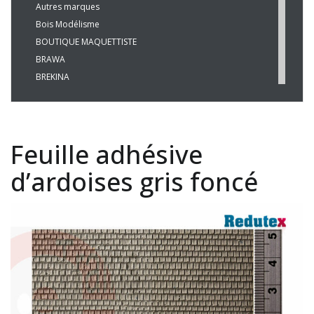
Autres marques
Bois Modélisme
BOUTIQUE MAQUETTISTE
BRAWA
BREKINA
BUSCH
CHREZO
CLEOPATRE
Feuille adhésive
DECAPOD
DISQUE ROUGE
d’ardoises gris foncé
EPM
ESU
EVERGREEN
FALLER
FLEISCHMANN
HAXO-3D
HEKI
HERKAT