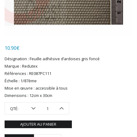
HUMBROL
ITALERI
JOUEF
KOLIBRI
LGB
LS MODELS
10.90
€
MAKETTE
MARLKIN
Désignation : Feuille adhésive d’ardoises gris foncé
MKD
Marque : Redutex
NOREV
Références : RE087PC111
NOVATEUR MODELES
Échelle : 1/87ème
PECO
Mise en œuvre : accessible à tous
PG mini
Dimensions : 12cm x 30cm
PIKO
QTÉ:
PN SUD MODELISME
PREISER
AJOUTER AU PANIER
PRINCE AUGUST
R37