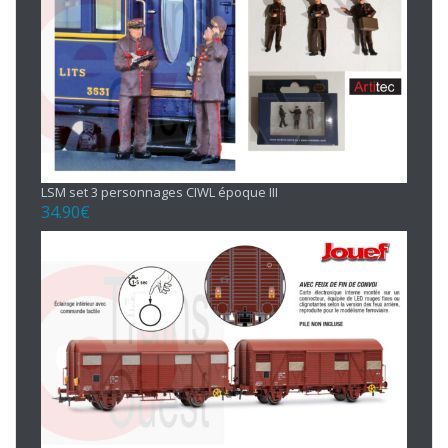
LSM set 3 personnages CIWL époque III
34.90
€