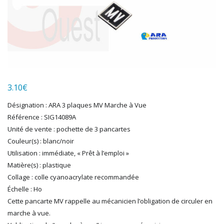
HERKAT
HUMBROL
ITALERI
JOUEF
KOLIBRI
LGB
LS MODELS
3.10
€
MAKETTE
MARLKIN
Désignation : ARA 3 plaques MV Marche à Vue
MKD
Référence : SIG14089A
NOREV
Unité de vente : pochette de 3 pancartes
NOVATEUR MODELES
Couleur(s) : blanc/noir
PECO
Utilisation : immédiate, « Prêt à l’emploi »
PG mini
Matière(s) : plastique
Collage : colle cyanoacrylate recommandée
PIKO
Échelle : Ho
PN SUD MODELISME
Cette pancarte MV rappelle au mécanicien l’obligation de circuler en
PREISER
marche à vue.
PRINCE AUGUST