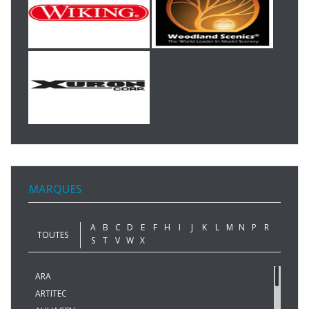
MARQUES
A
B
C
D
E
F
H
I
J
K
L
M
N
P
R
TOUTES
S
T
V
W
X
ARA
ARTITEC