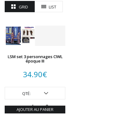
GRID
LIST
LSM set 3 personnages CIWL
époque III
34.90
€
QTÉ:
AJOUTER AU PANIER