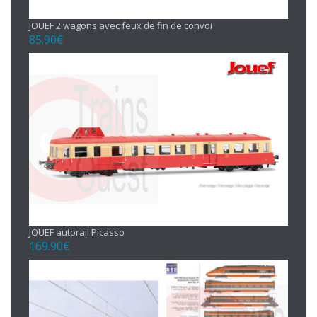
JOUEF 2 wagons avec feux de fin de convoi
85.90
€
JOUEF autorail Picasso
169.90
€