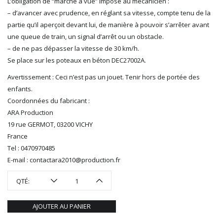
L’obligation de “marche à vue” impose au mécanicien :
R37
– d’avancer avec prudence, en réglant sa vitesse, compte tenu de la
REDUTEX
partie qu’il aperçoit devant lui, de manière à pouvoir s’arrêter avant
REE
une queue de train, un signal d’arrêt ou un obstacle.
RÉGIONS ET COMPAGNIES
– de ne pas dépasser la vitesse de 30 km/h.
ROCO
Se place sur les poteaux en béton DEC27002A.
ROTOMAGUS
Avertissement : Ceci n’est pas un jouet. Tenir hors de portée des
ROUTE 87
enfants.
SAI
Coordonnées du fabricant :
TAMIYA
ARA Production
TORTOISE
19 rue GERMOT, 03200 VICHY
TRAINS OUEST
France
Trains-O-Matic
Tel : 0470970485
TRIX
E-mail : contactara2010@production.fr
VIESSMANN
WIKING
QTÉ:
WOODLAND SCENICS
XURON
AJOUTER AU PANIER