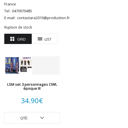
ROTOMAGUS
France
ROUTE 87
Tel : 0470970485
SAI
E-mail : contactara2010@production.fr
TAMIYA
Rupture de stock
TORTOISE
TRAINS OUEST
GRID
LIST
Trains-O-Matic
TRIX
VIESSMANN
WIKING
WOODLAND SCENICS
XURON
LSM set 3 personnages CIWL
époque III
34.90
€
QTÉ: