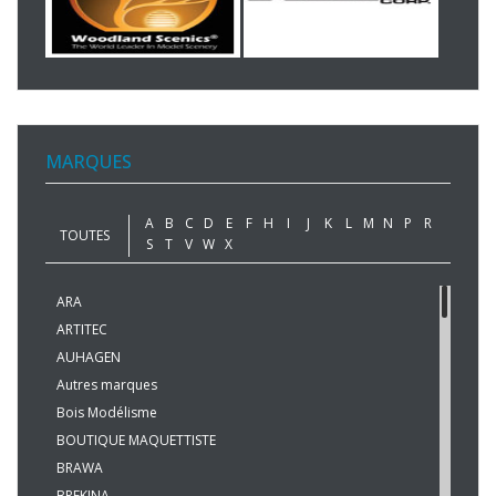
MARQUES
A
B
C
D
E
F
H
I
J
K
L
M
N
P
R
TOUTES
S
T
V
W
X
ARA
ARTITEC
AUHAGEN
Autres marques
Bois Modélisme
BOUTIQUE MAQUETTISTE
BRAWA
BREKINA