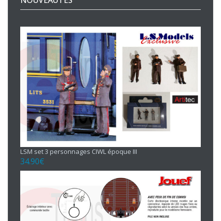
LSM set 3 personnages CIWL époque III
34.90
€