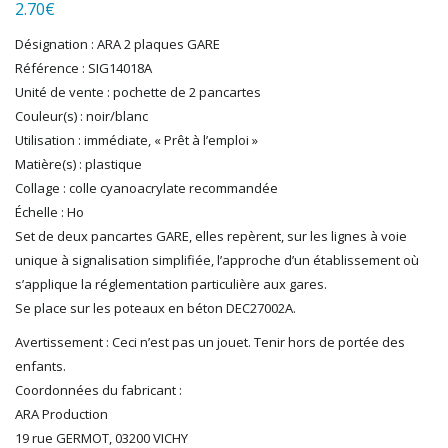
LGB
2.70
€
LS MODELS
Désignation : ARA 2 plaques GARE
MAKETTE
Référence : SIG14018A
MARLKIN
Unité de vente : pochette de 2 pancartes
MKD
Couleur(s) : noir/blanc
NOREV
Utilisation : immédiate, « Prêt à l’emploi »
NOVATEUR MODELES
Matière(s) : plastique
PECO
Collage : colle cyanoacrylate recommandée
PG mini
Échelle : Ho
PIKO
Set de deux pancartes GARE, elles repèrent, sur les lignes à voie
PN SUD MODELISME
unique à signalisation simplifiée, l’approche d’un établissement où
PREISER
s’applique la réglementation particulière aux gares.
PRINCE AUGUST
Se place sur les poteaux en béton DEC27002A.
R37
Avertissement : Ceci n’est pas un jouet. Tenir hors de portée des
REDUTEX
enfants.
REE
Coordonnées du fabricant :
RÉGIONS ET COMPAGNIES
ARA Production
ROCO
19 rue GERMOT, 03200 VICHY